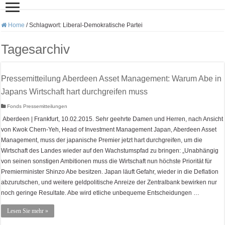
Home
/
Schlagwort:
Liberal-Demokratische Partei
Tagesarchiv
Pressemitteilung Aberdeen Asset Management: Warum Abe in
Japans Wirtschaft hart durchgreifen muss
Fonds Pressemitteilungen
Aberdeen | Frankfurt, 10.02.2015. Sehr geehrte Damen und Herren, nach Ansicht
von Kwok Chern-Yeh, Head of Investment Management Japan, Aberdeen Asset
Management, muss der japanische Premier jetzt hart durchgreifen, um die
Wirtschaft des Landes wieder auf den Wachstumspfad zu bringen: „Unabhängig
von seinen sonstigen Ambitionen muss die Wirtschaft nun höchste Priorität für
Premierminister Shinzo Abe besitzen. Japan läuft Gefahr, wieder in die Deflation
abzurutschen, und weitere geldpolitische Anreize der Zentralbank bewirken nur
noch geringe Resultate. Abe wird etliche unbequeme Entscheidungen …
Lesen Sie mehr »