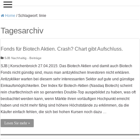
Home
/
Schlagwort:
linie
Tagesarchiv
Fonds für Biotech Aktien. Crash? Chart gibt Aufschluss.
SJB Nachhaltig - Beiträge
SJB | Korschenbroich 27.04.2015: Das Biotech Aktien und damit auch Biotech
Fonds nicht günstig sind, muss man antizyklischen Investoren nicht erklären.
Antizykliker warten bei diesem sehr interessanten Sektor auf gute und günstige
Einkaufsmöglichkeiten. Der Index für Biotech-Aktien (Nasdaq Biotech) scheint
rein charttechnisch ein so genanntes Double-Top ausgebildet zu haben, was oft
beobachtet werden kann, wenn Märkte ihren vorläufigen Hochpunkt erreicht
haben und nicht mehr fähig sind höhere Höchststände zu erklimmen, da die
Käufer einfach fehlen, die sich bei hohen Kursen noch dazu …
Lesen Sie mehr »