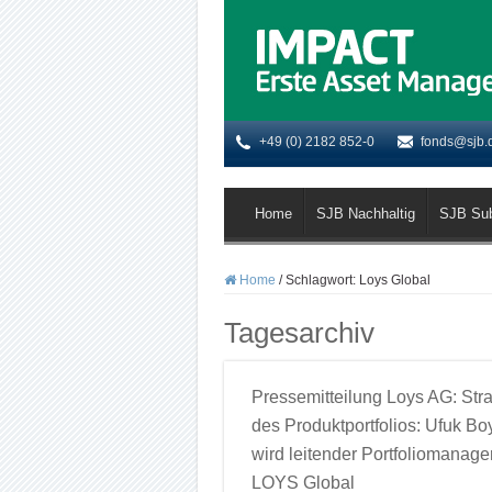
+49 (0) 2182 852-0
fonds@sjb.
Home
SJB Nachhaltig
SJB Su
Home
/
Schlagwort:
Loys Global
Tagesarchiv
Pressemitteilung Loys AG: Stra
des Produktportfolios: Ufuk B
wird leitender Portfoliomanage
LOYS Global