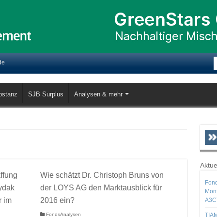
de
bstanz
SJB Surplus
Analysen & mehr
Aktue
ffung
Wie schätzt Dr. Christoph Bruns von
Fond
oydak
der LOYS AG den Marktausblick für
Mont
r im
2016 ein?
A3C
FondsAnalysen
TIAM