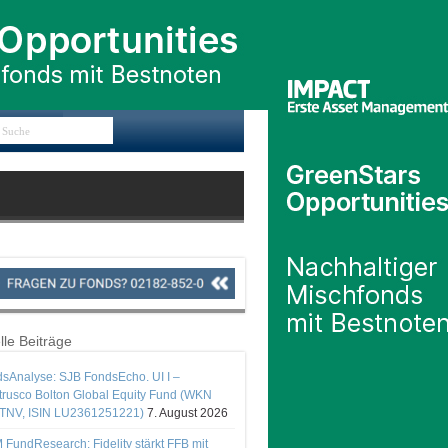
lle Beiträge
sAnalyse: SJB FondsEcho. UI I –
rusco Bolton Global Equity Fund (WKN
TNV, ISIN LU2361251221)
7. August 2026
 FundResearch: Fidelity stärkt FFB mit