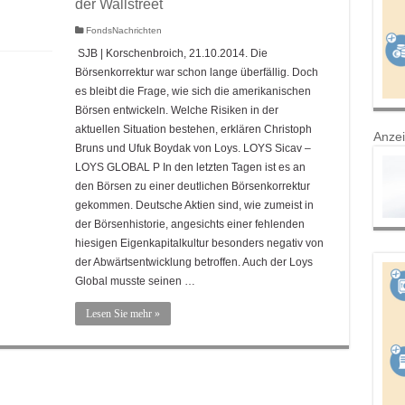
der Wallstreet
FondsNachrichten
SJB | Korschenbroich, 21.10.2014. Die
Börsenkorrektur war schon lange überfällig. Doch
es bleibt die Frage, wie sich die amerikanischen
Börsen entwickeln. Welche Risiken in der
aktuellen Situation bestehen, erklären Christoph
Anze
Bruns und Ufuk Boydak von Loys. LOYS Sicav –
LOYS GLOBAL P In den letzten Tagen ist es an
den Börsen zu einer deutlichen Börsenkorrektur
gekommen. Deutsche Aktien sind, wie zumeist in
der Börsenhistorie, angesichts einer fehlenden
hiesigen Eigenkapitalkultur besonders negativ von
der Abwärtsentwicklung betroffen. Auch der Loys
Global musste seinen …
Lesen Sie mehr »