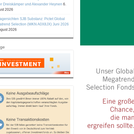
er Dreiskämper und Alexander Heynen
6.
st 2026
gersichten SJB Substanz: Pictet Global
trend Selection (WKN A0X8JX) Juni 2026
ugust 2026
ige