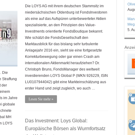
Oliv
Die LOYS AG mit ihrem deutschen Stammsitz im
Augu
niedersächsischen Oldenburg ist FondsInvestoren
als eine auf das Aufspüren unterbewerteter Aktien
Mana
Mega
spezialisierte, an den Prinzipien des Value-
5. A
Investments orientierte FondsBoutique bekannt.
Wie schätzt die FondsGesellschaft den
Marktausblick für das bislang sehr turbulente
Anze
Anlagejahr 2016 ein, sieht sie eine fortgesetzte
Korrekturbewegung oder gar einen Crash am
internationalen Aktienmarkt heraufziehen? Dr.
Christoph Bruns, FondsManager des weltweit
. Die
investierenden LOYS Global P (WKN 926229, ISIN
 Straffung
LU0107944042) gibt eine Markteinschätzung aus
t der
erster Hand und zeigt zugleich, wo auch …
 einem
s im Jahre
Lesen Sie mehr »
ei globale
ichnete
obal MH
Das Investment: Loys Global:
en LOYS
Europäische Börsen als Wurmfortsatz