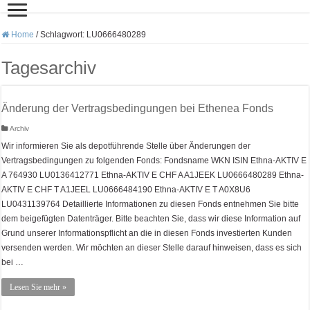
Home
/
Schlagwort:
LU0666480289
Tagesarchiv
Änderung der Vertragsbedingungen bei Ethenea Fonds
Archiv
Wir informieren Sie als depotführende Stelle über Änderungen der
Vertragsbedingungen zu folgenden Fonds: Fondsname WKN ISIN Ethna-AKTIV E
A 764930 LU0136412771 Ethna-AKTIV E CHF A A1JEEK LU0666480289 Ethna-
AKTIV E CHF T A1JEEL LU0666484190 Ethna-AKTIV E T A0X8U6
LU0431139764 Detaillierte Informationen zu diesen Fonds entnehmen Sie bitte
dem beigefügten Datenträger. Bitte beachten Sie, dass wir diese Information auf
Grund unserer Informationspflicht an die in diesen Fonds investierten Kunden
versenden werden. Wir möchten an dieser Stelle darauf hinweisen, dass es sich
bei …
Lesen Sie mehr »