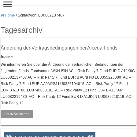
Home
/
Schlagwort:
LU0682137467
Tagesarchiv
Änderung der Vertragsbedingungen bei Alceda Fonds
Archiv
Wir informieren Sie über die Änderung der vertraglichen Bedingungen der
folgenden Fonds: Fondsname WKN ISIN AC – Risk Parity 7 Fund EUR D A1JK6G
LU0682137467 AC – Risk Parity 7 Fund EUR B A0NH4J LU0355228080 AC –
Risk Parity 7 Fund EUR A A0M2SJ LU0326194015 AC – Risk Parity 17 Fund
EUR B A1JT8C LU0748083101 AC – Risk Parity 12 Fund GBP B A1JK6P
LU0682219430 AC – Risk Parity 12 Fund EUR D A1JK6N LU0682218119 AC –
Risk Parity 12 …
Lesen Sie mehr »