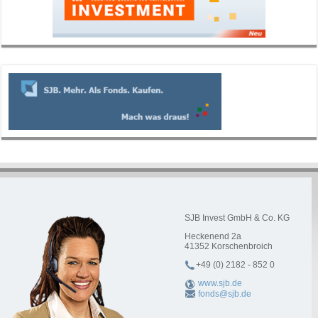
SJB Invest GmbH & Co. KG
Heckenend 2a
41352
Korschenbroich
+49 (0) 2182 - 852 0
www.sjb.de
fonds@sjb.de