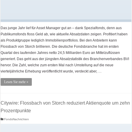
Das junge Jahr lief für Asset Manager gut an – dank Spezialfonds, denn aus
Publikumsfonds floss Geld ab, wie aktuelle Absatzdaten zeigen. Profitiert haben
als Produktgruppe lediglich Immobilienportfolios. Bei den Anbietern kann
Flossbach von Storch brillieren. Die deutsche Fondsbranche hat im ersten
Quartal des laufenden Jahres netto 24,5 Milliarden Euro an Mittelzuflüssen
generiert. Das geht aus der jüngsten Absatzstatistik des Branchenverbandes BVI
hervor. Die Zahl, welche zum ersten Mal nach Umstellung auf die neue
vierteljährliche Erhebung veröffentlicht wurde, verdeckt aber, …
Lesen Sie mehr »
Citywire: Flossbach von Storch reduziert Aktienquote um zehn
Prozentpunkte
FondsNachrichten