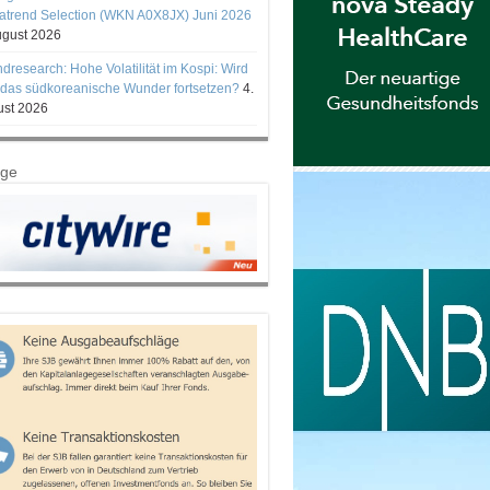
trend Selection (WKN A0X8JX) Juni 2026
ugust 2026
ndresearch: Hohe Volatilität im Kospi: Wird
 das südkoreanische Wunder fortsetzen?
4.
st 2026
ige