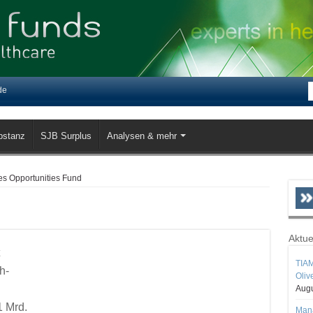
de
bstanz
SJB Surplus
Analysen & mehr
es Opportunities Fund
Aktue
TIAM
h-
Oliv
Augu
1 Mrd.
Mana