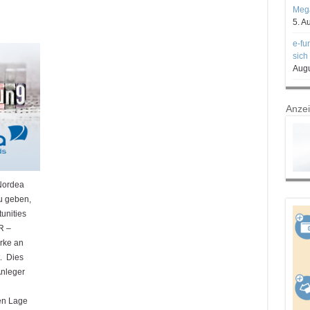
Mega
5. A
e-fu
sich
Augu
Anze
Nordea
u geben,
unities
R –
rke an
. Dies
Anleger
ren Lage