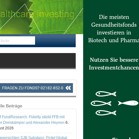
lle Beiträge
 FundResearch: Fidelity stärkt FFB mit
er Dreiskämper und Alexander Heynen
6.
st 2026
gersichten SJB Substanz: Pictet Global