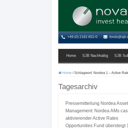
+49 (0) 2182 852-0
fonds@sjb.
Home
SJB Nachhaltig
SJB Su
Home
/
Schlagwort:
Nordea 1 – Active Rat
Tagesarchiv
Pressemitteilung Nordea Asset
Management: Nordea AMs cas
aktivierender Active Rates
Opportunities Fund übersteigt 