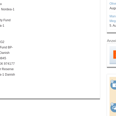
Oliv
zu
Augu
 Nordea-1
Mana
ty Fund
Mega
a-1
5. A
Anze
EG2
Fund BP-
Danish
8845
DKK 974177
r Reserve
-1 Danish