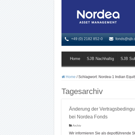
+49 (0) 2182 852-0
fonds@sjb.
Home
SJB Nachhaltig
SJB Su
Home
/
Schlagwort:
Nordea-1 Indian Equi
Tagesarchiv
Änderung der Vertragsbeding
bei Nordea Fonds
Archiv
Wir informieren Sie als depotführende St