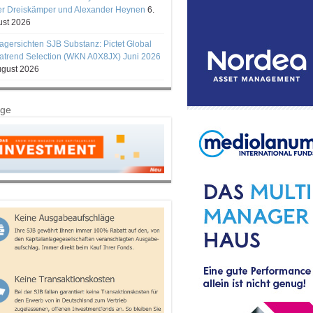
er Dreiskämper und Alexander Heynen
6.
st 2026
gersichten SJB Substanz: Pictet Global
trend Selection (WKN A0X8JX) Juni 2026
ugust 2026
ige