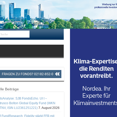
lle Beiträge
sAnalyse: SJB FondsEcho. UI I –
rusco Bolton Global Equity Fund (WKN
TNV, ISIN LU2361251221)
7. August 2026
 FundResearch: Fidelity stärkt FFB mit