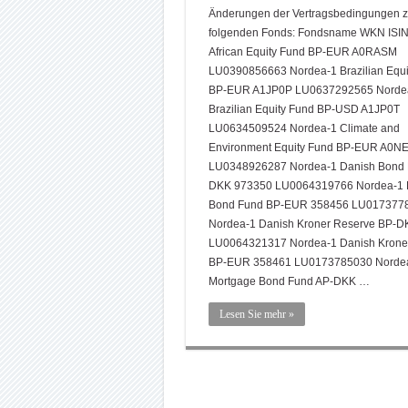
Änderungen der Vertragsbedingungen 
folgenden Fonds: Fondsname WKN ISIN
African Equity Fund BP-EUR A0RASM
LU0390856663 Nordea-1 Brazilian Equi
BP-EUR A1JP0P LU0637292565 Norde
Brazilian Equity Fund BP-USD A1JP0T
LU0634509524 Nordea-1 Climate and
Environment Equity Fund BP-EUR A0N
LU0348926287 Nordea-1 Danish Bond 
DKK 973350 LU0064319766 Nordea-1 
Bond Fund BP-EUR 358456 LU017377
Nordea-1 Danish Kroner Reserve BP-
LU0064321317 Nordea-1 Danish Krone
BP-EUR 358461 LU0173785030 Nordea
Mortgage Bond Fund AP-DKK …
Lesen Sie mehr »