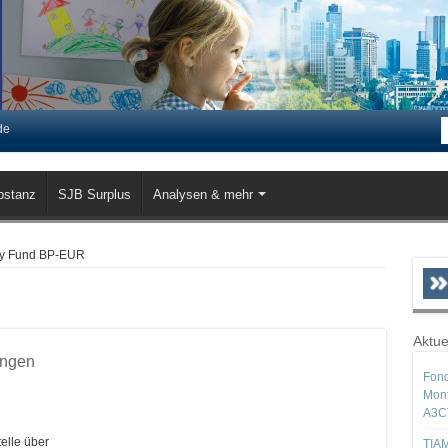
de
bstanz
SJB Surplus
Analysen & mehr
ty Fund BP-EUR
Aktue
ungen
Fond
Mont
A3C
elle über
TIAM