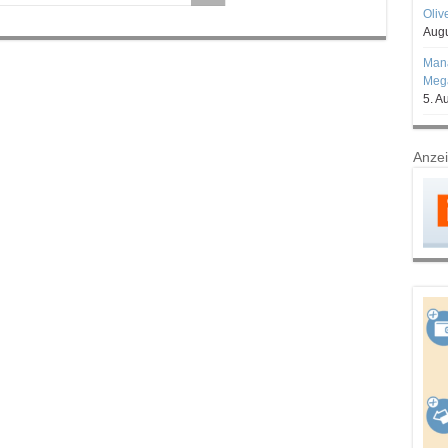
Oliv
Augu
Mana
Mega
5. A
Anze