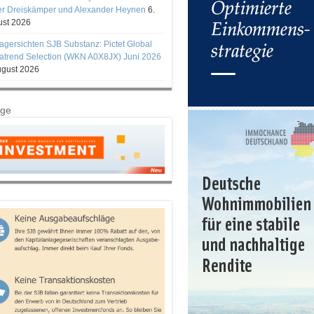
er Dreiskämper und Alexander Heynen
6.
st 2026
gersichten SJB Substanz: Pictet Global
trend Selection (WKN A0X8JX) Juni 2026
ugust 2026
ige