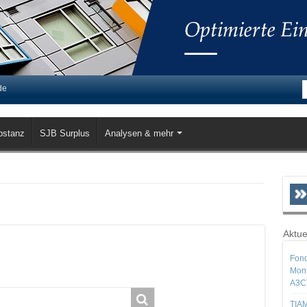
de
bstanz
SJB Surplus
Analysen & mehr
Aktue
Fond
Mont
A3C
TIAM