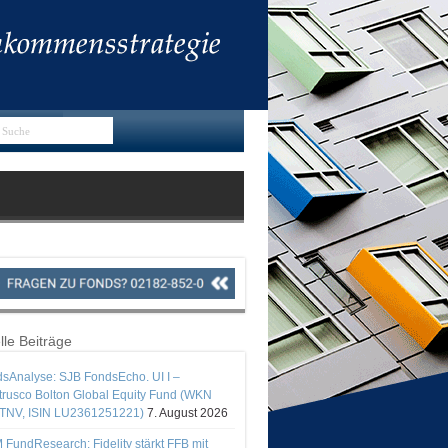
lle Beiträge
sAnalyse: SJB FondsEcho. UI I –
rusco Bolton Global Equity Fund (WKN
TNV, ISIN LU2361251221)
7. August 2026
 FundResearch: Fidelity stärkt FFB mit