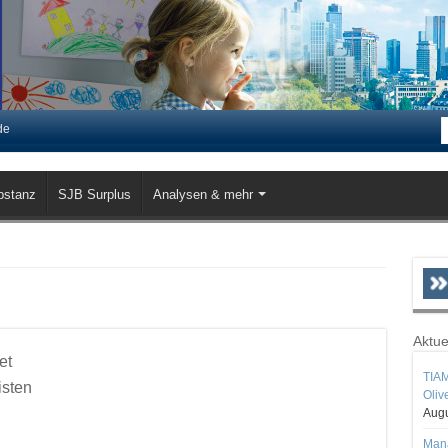
de
bstanz
SJB Surplus
Analysen & mehr
Aktue
et
TIAM
isten
Oliv
Augu
Mana