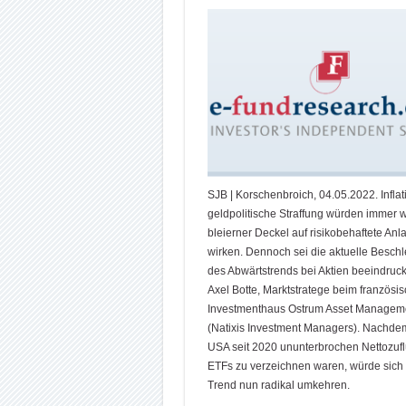
SJB | Korschenbroich, 04.05.2022. Infla
geldpolitische Straffung würden immer w
bleierner Deckel auf risikobehaftete Anl
wirken. Dennoch sei die aktuelle Besch
des Abwärtstrends bei Aktien beeindruc
Axel Botte, Marktstratege beim französi
Investmenthaus Ostrum Asset Managem
(Natixis Investment Managers). Nachde
USA seit 2020 ununterbrochen Nettozufl
ETFs zu verzeichnen waren, würde sich 
Trend nun radikal umkehren.