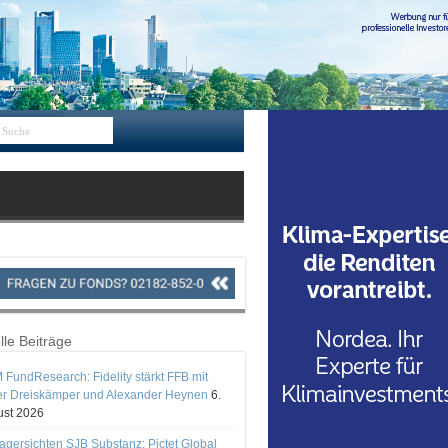
lle Beiträge
 FundResearch: Fidelity stärkt FFB mit
er Dreiskämper und Alexander Heynen
6.
st 2026
gersichten SJB Substanz: Pictet Global