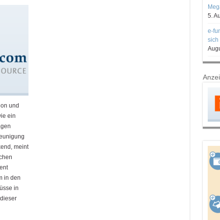
Mega
5. A
e-fu
sich
Augu
Anze
tion und
ie ein
agen
leunigung
kend, meint
schen
ent
m in den
üsse in
dieser