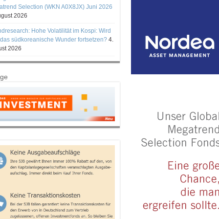
trend Selection (WKN A0X8JX) Juni 2026
ugust 2026
ndresearch: Hohe Volatilität im Kospi: Wird
 das südkoreanische Wunder fortsetzen?
4.
st 2026
ige