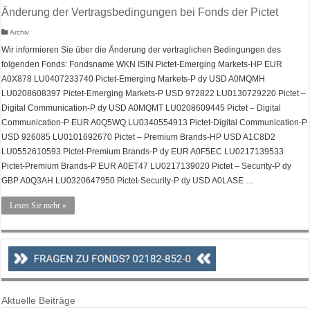
Änderung der Vertragsbedingungen bei Fonds der Pictet
Archiv
Wir informieren Sie über die Änderung der vertraglichen Bedingungen des
folgenden Fonds: Fondsname WKN ISIN Pictet-Emerging Markets-HP EUR
A0X878 LU0407233740 Pictet-Emerging Markets-P dy USD A0MQMH
LU0208608397 Pictet-Emerging Markets-P USD 972822 LU0130729220 Pictet –
Digital Communication-P dy USD A0MQMT LU0208609445 Pictet – Digital
Communication-P EUR A0Q5WQ LU0340554913 Pictet-Digital Communication-P
USD 926085 LU0101692670 Pictet – Premium Brands-HP USD A1C8D2
LU0552610593 Pictet-Premium Brands-P dy EUR A0F5EC LU0217139533
Pictet-Premium Brands-P EUR A0ET47 LU0217139020 Pictet – Security-P dy
GBP A0Q3AH LU0320647950 Pictet-Security-P dy USD A0LASE …
Lesen Sie mehr »
Aktuelle Beiträge