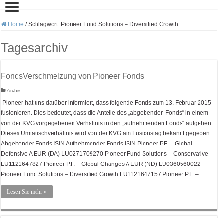
Home
/
Schlagwort:
Pioneer Fund Solutions – Diversified Growth
Tagesarchiv
FondsVerschmelzung von Pioneer Fonds
Archiv
Pioneer hat uns darüber informiert, dass folgende Fonds zum 13. Februar 2015
fusionieren. Dies bedeutet, dass die Anteile des „abgebenden Fonds“ in einem
von der KVG vorgegebenen Verhältnis in den „aufnehmenden Fonds“ aufgehen.
Dieses Umtauschverhältnis wird von der KVG am Fusionstag bekannt gegeben.
Abgebender Fonds ISIN Aufnehmender Fonds ISIN Pioneer P.F. – Global
Defensive A EUR (DA) LU0271709270 Pioneer Fund Solutions – Conservative
LU1121647827 Pioneer P.F. – Global Changes A EUR (ND) LU0360560022
Pioneer Fund Solutions – Diversified Growth LU1121647157 Pioneer P.F. – …
Lesen Sie mehr »