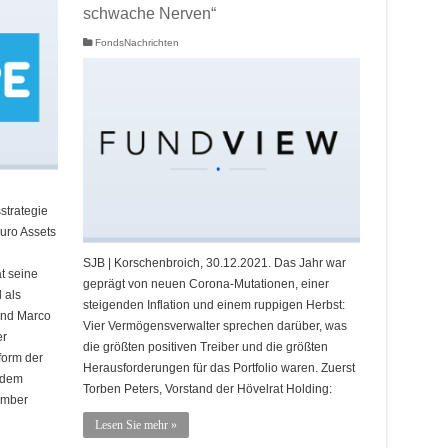
schwache Nerven“
FondsNachrichten
strategie
uro Assets
SJB | Korschenbroich, 30.12.2021. Das Jahr war
t seine
geprägt von neuen Corona-Mutationen, einer
 als
steigenden Inflation und einem ruppigen Herbst:
und Marco
Vier Vermögensverwalter sprechen darüber, was
er
die größten positiven Treiber und die größten
form der
Herausforderungen für das Portfolio waren. Zuerst
 dem
Torben Peters, Vorstand der Hövelrat Holding:
ember
Lesen Sie mehr »