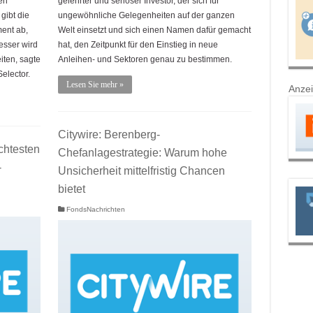
en
gelehrter und seriöser Investor, der sich für
gibt die
ungewöhnliche Gelegenheiten auf der ganzen
ent ab,
Welt einsetzt und sich einen Namen dafür gemacht
esser wird
hat, den Zeitpunkt für den Einstieg in neue
iten, sagte
Anleihen- und Sektoren genau zu bestimmen.
Selector.
Lesen Sie mehr »
Anze
Citywire: Berenberg-
chtesten
Chefanlagestrategie: Warum hohe
-
Unsicherheit mittelfristig Chancen
bietet
FondsNachrichten