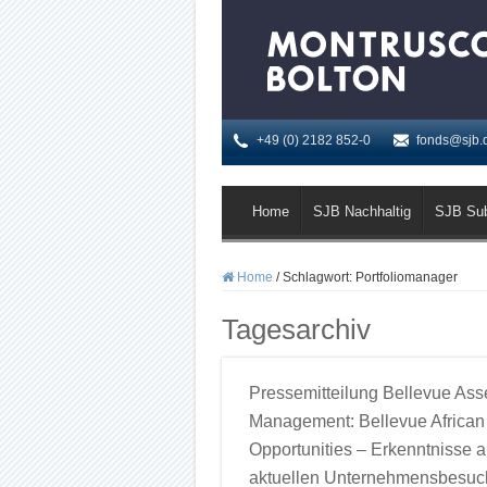
+49 (0) 2182 852-0
fonds@sjb.
Home
SJB Nachhaltig
SJB Su
Home
/
Schlagwort:
Portfoliomanager
Tagesarchiv
Pressemitteilung Bellevue Ass
Management: Bellevue African
Opportunities – Erkenntnisse 
aktuellen Unternehmensbesu