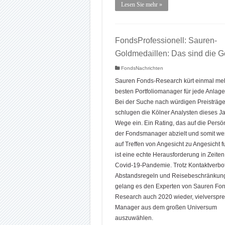
Lesen Sie mehr »
FondsProfessionell: Sauren-
Goldmedaillen: Das sind die 
FondsNachrichten
Sauren Fonds-Research kürt einmal meh
besten Portfoliomanager für jede Anlage
Bei der Suche nach würdigen Preisträge
schlugen die Kölner Analysten dieses J
Wege ein. Ein Rating, das auf die Persön
der Fondsmanager abzielt und somit we
auf Treffen von Angesicht zu Angesicht f
ist eine echte Herausforderung in Zeiten
Covid-19-Pandemie. Trotz Kontaktverbot
Abstandsregeln und Reisebeschränkun
gelang es den Experten von Sauren Fon
Research auch 2020 wieder, vielverspr
Manager aus dem großen Universum
auszuwählen.