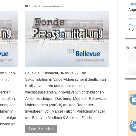
Oliv
Fonds Pressemitteilungen
Augu
Mana
Mega
5. A
Anze
sem Video-
Bellevue | Küsnacht, 06.09.2022. Die
n mit
Sektorrotation in Value-Aktien scheint deutlich an
Kraft zu verlieren und das Interesse an
erster
wachstumsstarken, innovativen, nichtzyklischen
streffen.
Aktien zu steigen. Das bringt Medtech-&-Services-
immung der
Unternehmen (zurück) auf den Radar der
ehmen in
Investoren. Von Marcel Fritsch, Portfoliomanager
 er einige
des Bellevue Medtech & Services Fonds
ktoren er
Lesen Sie mehr »