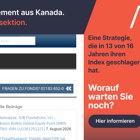
lle Beiträge
sAnalyse: SJB FondsEcho. UI I –
rusco Bolton Global Equity Fund (WKN
TNV, ISIN LU2361251221)
7. August 2026
 FundResearch: Fidelity stärkt FFB mit