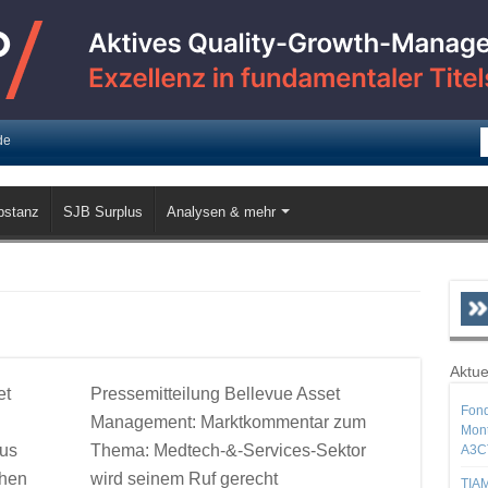
de
bstanz
SJB Surplus
Analysen & mehr
Aktue
et
Pressemitteilung Bellevue Asset
Fond
Management: Marktkommentar zum
Mont
aus
Thema: Medtech-&-Services-Sektor
A3C
chen
wird seinem Ruf gerecht
TIAM