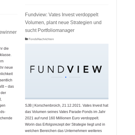
Fundview: Vates Invest verdoppelt
Volumen, plant neue Strategien und
sucht Portfoliomanager
Gewinner
FondsNachrichten
r die
klasse.
rn
ahr neue
lichkeit
sentlich
ußt – das
 der
,
SJB | Korschenbroich, 21.12.2021. Vates Invest hat
gen
das Volumen seines Vates Parade-Fonds im Jahr
ds-
2021 auf rund 160 Millionen Euro verdoppelt.
echende
Worin das Erfolgsrezept der Strategie liegt und in
welchen Bereichen das Unternehmen weiteres