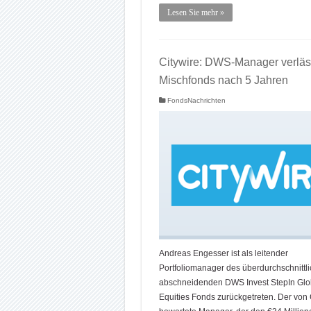
Lesen Sie mehr »
Citywire: DWS-Manager verläs
Mischfonds nach 5 Jahren
FondsNachrichten
Andreas Engesser ist als leitender
Portfoliomanager des überdurchschnittli
abschneidenden DWS Invest StepIn Glo
Equities Fonds zurückgetreten. Der von 