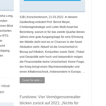
isha Long,
SJB | Korschenbroich, 21.03.2022. In diesem
tenden
Gastbeitrag erläutert Prof. Bernd Meyer,
einen Blick
Chefanlagestratege und Leiter Multi Asset bei
schierten
Berenberg, warum er für das zweite Quartal dieses
er RTS-
Jahres eine gute Ausgangslage für eine Erholung
er
der Märkte sieht und wo er Chancen in der Asset
 und
Allokation sieht. Aktuell ist die Unsicherheit in
ückgang,
Bezug auf Inflation, Konjunktur sowie Geld-, Fiskal-
dex
und Geopolitik sehr hoch und bekanntlich mögen
die Finanzmärkte keine Unsicherheit. Keine Frage,
der Krieg bringt einen Wachstumsdämpfer und
einen Inflationsschock, insbesondere in Europa. …
Lesen Sie mehr »
i neue
hen
Fundview: Vier Vermögensverwalter
blicken zurück auf 2021: „Nichts für