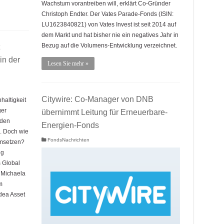
Wachstum vorantreiben will, erklärt Co-Gründer
Christoph Endter. Der Vates Parade-Fonds (ISIN:
LU1623840821) von Vates Invest ist seit 2014 auf
dem Markt und hat bisher nie ein negatives Jahr in
Bezug auf die Volumens-Entwicklung verzeichnet.
in der
Lesen Sie mehr »
Citywire: Co-Manager von DNB
altigkeit
ger
übernimmt Leitung für Erneuerbare-
 den
Energien-Fonds
n. Doch wie
FondsNachrichten
 umsetzen?
ng
 Global
 Michaela
m
dea Asset