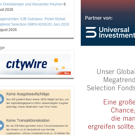
er Dreiskämper und Alexander Heynen
6.
st 2026
gersichten SJB Substanz: Pictet Global
trend Selection (WKN A0X8JX) Juni 2026
ugust 2026
ige