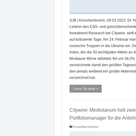
SJB | Korschenbroich, 09.03.2022. Dr. N
Leiterin des ESG- und grenzüberschrei
Investment-Research bei Citywire, wirft 
auf turbulente Tage. Am 24. Februar mar
russische Truppen in die Ukraine ein. D
Index, der die 50 wichtigsten Aktien an d
Moskauer Börse abbildet, fiel um 38,3%
verzeichnete damit den größten Tagesr
den jemals weltweit ein großer Aktienin
verzeichnet hat.
Lesen Sie mehr »
Citywire: Mediolanum holt zwe
Portfoliomanager für die Anlei
FondsNachrichten