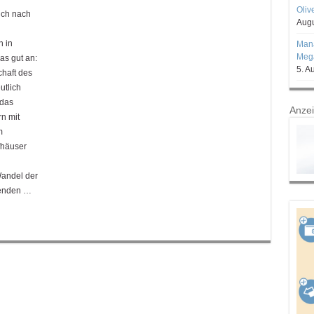
Oliv
ich nach
Augu
 in
Mana
Mega
as gut an:
5. A
chaft des
utlich
 das
Anze
rn mit
m
fhäuser
andel der
renden …