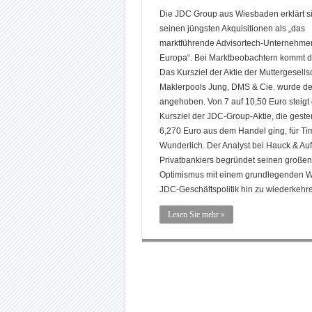
Die JDC Group aus Wiesbaden erklärt s
seinen jüngsten Akquisitionen als „das
marktführende Advisortech-Unternehmen
Europa“. Bei Marktbeobachtern kommt d
Das Kursziel der Aktie der Muttergesells
Maklerpools Jung, DMS & Cie. wurde de
angehoben. Von 7 auf 10,50 Euro steigt
Kursziel der JDC-Group-Aktie, die geste
6,270 Euro aus dem Handel ging, für Ti
Wunderlich. Der Analyst bei Hauck & Au
Privatbankiers begründet seinen großen
Optimismus mit einem grundlegenden W
JDC-Geschäftspolitik hin zu wiederkeh
Lesen Sie mehr »