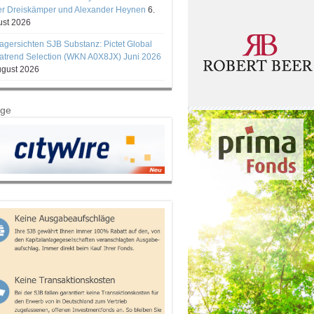
er Dreiskämper und Alexander Heynen
6.
st 2026
gersichten SJB Substanz: Pictet Global
trend Selection (WKN A0X8JX) Juni 2026
ugust 2026
ige