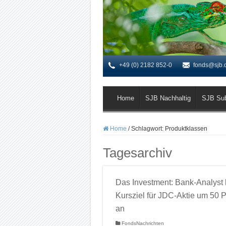
+49 (0) 2182 852-0
fonds@sjb.
Home
SJB Nachhaltig
SJB Su
Home
/
Schlagwort:
Produktklassen
Tagesarchiv
Das Investment: Bank-Analyst 
Kursziel für JDC-Aktie um 50 
an
FondsNachrichten