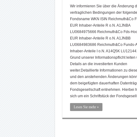
Wir informieren Sie über die Änderung d
vertraglichen Bedingungen der folgend
Fondsname WKN ISIN Reichmuth&Co Fu
EUR Inhaber-Anteile R o.N. A1JNBA
LU0684975666 Reichmuth&Co Fds-Hoc
EUR Inhaber-Anteile R o.N. A1JNBB
LU0684983686 Reichmuth&Co Funds-A
Inhaber-Anteile I o.N. A14Q5K LU12144
Grund unserer Informationspflicht leiten 
Details an die investierten Kunden
weiter.Detaillierte Informationen zu die
und den anstehenden Änderungen könn
dem beigefügten dauerhaften Datenträg
Fondsgesellschaft entnehmen. Hierbei h
sich um ein Schriftstück der Fondsgesell
Lesen Sie mehr »