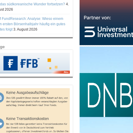
 das südkoreanische Wunder fortsetzen?
4.
st 2026
 FundResearch: Analyse: Wieso einem
n ersten Börsenhalbjahr häufig ein gutes
tes folgt
3. August 2026
ige