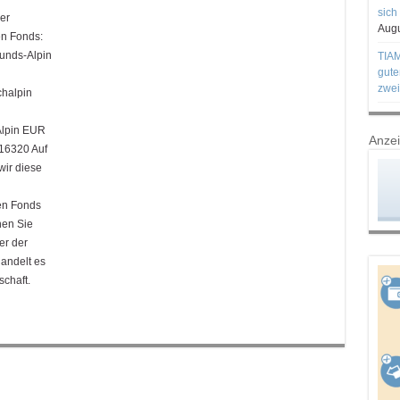
sich
er
Augu
en Fonds:
nds-Alpin
TIAM
gute
zwei
halpin
lpin EUR
Anze
16320 Auf
wir diese
sen Fonds
en Sie
er der
andelt es
schaft.