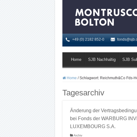
+49 (0) 2182 852-0
fonds@sjb.
Home
SJB Nachhaltig
SJB Su
Home
/
Schlagwort:
Reichmuth&Co Fds-Hoc
Tagesarchiv
Änderung der Vertragsbeding
bei Fonds der WARBURG IN
LUXEMBOURG S.A.
Archiv