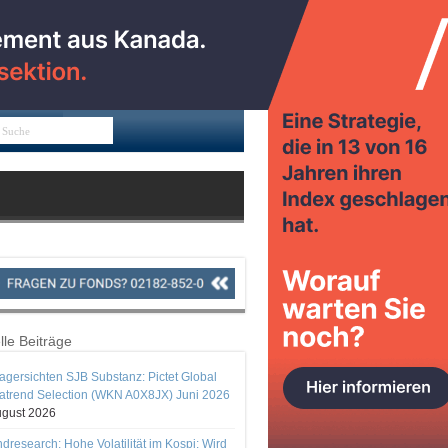
lle Beiträge
gersichten SJB Substanz: Pictet Global
trend Selection (WKN A0X8JX) Juni 2026
ugust 2026
ndresearch: Hohe Volatilität im Kospi: Wird