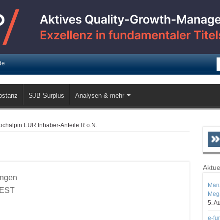
de
bstanz
SJB Surplus
Analysen & mehr
halpin EUR Inhaber-Anteile R o.N.
Aktue
ungen
Mana
VEST
Mega
5. A
e-fu