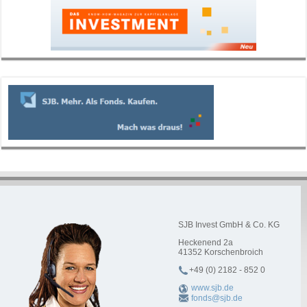
SJB Invest GmbH & Co. KG
Heckenend 2a
41352
Korschenbroich
+49 (0) 2182 - 852 0
www.sjb.de
fonds@sjb.de