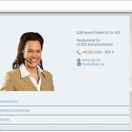
SJB Invest GmbH & Co. KG
Heckenend 2a
41352
Korschenbroich
+49 (0) 2182 - 852 0
www.sjb.de
fonds@sjb.de
Impressum
Wegbeschreibung
Archiv