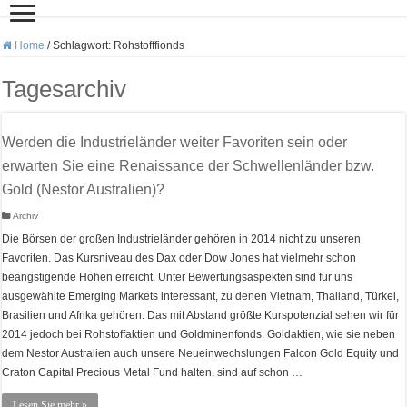
Home
/
Schlagwort:
Rohstofffionds
Tagesarchiv
Werden die Industrieländer weiter Favoriten sein oder
erwarten Sie eine Renaissance der Schwellenländer bzw.
Gold (Nestor Australien)?
Archiv
Die Börsen der großen Industrieländer gehören in 2014 nicht zu unseren
Favoriten. Das Kursniveau des Dax oder Dow Jones hat vielmehr schon
beängstigende Höhen erreicht. Unter Bewertungsaspekten sind für uns
ausgewählte Emerging Markets interessant, zu denen Vietnam, Thailand, Türkei,
Brasilien und Afrika gehören. Das mit Abstand größte Kurspotenzial sehen wir für
2014 jedoch bei Rohstoffaktien und Goldminenfonds. Goldaktien, wie sie neben
dem Nestor Australien auch unsere Neueinwechslungen Falcon Gold Equity und
Craton Capital Precious Metal Fund halten, sind auf schon …
Lesen Sie mehr »