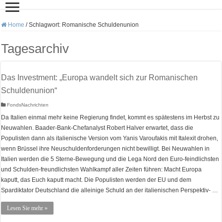
Home
/
Schlagwort:
Romanische Schuldenunion
Tagesarchiv
Das Investment: „Europa wandelt sich zur Romanischen
Schuldenunion“
FondsNachrichten
Da Italien einmal mehr keine Regierung findet, kommt es spätestens im Herbst zu
Neuwahlen. Baader-Bank-Chefanalyst Robert Halver erwartet, dass die
Populisten dann als italienische Version vom Yanis Varoufakis mit Italexit drohen,
wenn Brüssel ihre Neuschuldenforderungen nicht bewilligt. Bei Neuwahlen in
Italien werden die 5 Sterne-Bewegung und die Lega Nord den Euro-feindlichsten
und Schulden-freundlichsten Wahlkampf aller Zeiten führen: Macht Europa
kaputt, das Euch kaputt macht. Die Populisten werden der EU und dem
Spardiktator Deutschland die alleinige Schuld an der italienischen Perspektiv- …
Lesen Sie mehr »