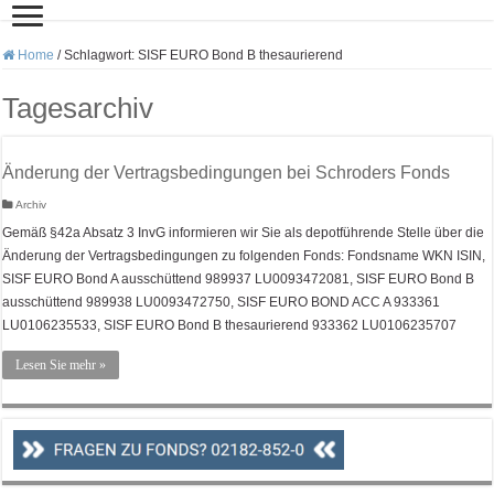
Home
/
Schlagwort:
SISF EURO Bond B thesaurierend
Tagesarchiv
Änderung der Vertragsbedingungen bei Schroders Fonds
Archiv
Gemäß §42a Absatz 3 InvG informieren wir Sie als depotführende Stelle über die
Änderung der Vertragsbedingungen zu folgenden Fonds: Fondsname WKN ISIN,
SISF EURO Bond A ausschüttend 989937 LU0093472081, SISF EURO Bond B
ausschüttend 989938 LU0093472750, SISF EURO BOND ACC A 933361
LU0106235533, SISF EURO Bond B thesaurierend 933362 LU0106235707
Lesen Sie mehr »