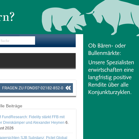
lle Beiträge
 FundResearch: Fidelity stärkt FFB mit
er Dreiskämper und Alexander Heynen
6.
st 2026
gersichten SJB Substanz: Pictet Global