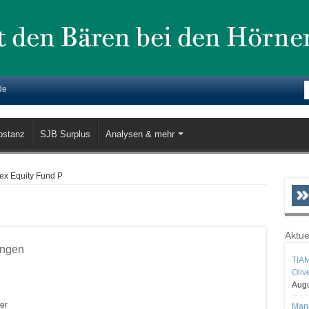
de
bstanz
SJB Surplus
Analysen & mehr
dex Equity Fund P
Aktue
ungen
TIAM
Oliv
Augu
er
Mana