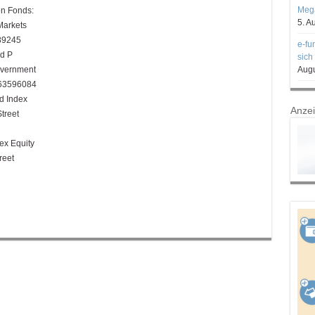
Mega
en Fonds:
5. A
arkets
89245
e-fu
d P
sich
vernment
Augu
963596084
d Index
Anze
treet
ex Equity
reet