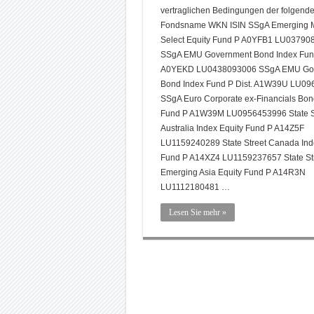
vertraglichen Bedingungen der folgend
Fondsname WKN ISIN SSgA Emerging M
Select Equity Fund P A0YFB1 LU03790
SSgA EMU Government Bond Index Fun
A0YEKD LU0438093006 SSgA EMU Go
Bond Index Fund P Dist. A1W39U LU0
SSgA Euro Corporate ex-Financials Bon
Fund P A1W39M LU0956453996 State S
Australia Index Equity Fund P A14Z5F
LU1159240289 State Street Canada Ind
Fund P A14XZ4 LU1159237657 State St
Emerging Asia Equity Fund P A14R3N
LU1112180481 …
Lesen Sie mehr »