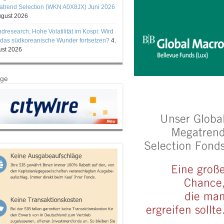
trend Selection (WKN A0X8JX) Juni 2026
ugust 2026
ndresearch: Hohe Volatilität im Kospi: Wird
 das südkoreanische Wunder fortsetzen?
4.
st 2026
ige