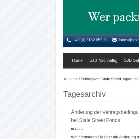
+49 (0) 2182 852-0
fonds@sjb.
Home
SJB Nachhaltig
SJB Su
Home
/
Schlagwort:
State Street Japan In
Tagesarchiv
Änderung der Vertragsbeding
bei State Street Fonds
Archiv
Wir informieren Sie über die Änderung d