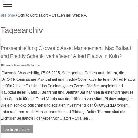
Home
/
Schlagwort:
Tatort – Straßen der Welt e.V.
Tagesarchiv
Pressemitteilung Ökoworld Asset Management: Max Ballauf
und Freddy Schenk „verhafteten“ Alfred Platow in Köln?
Fonds Pressemitteilungen
Ökoworld|Wasserbillig, 05.05.2015. Sehr geehrte Damen und Herren, die
TATORT-Kommissare Max Ballauf und Freddy Schenk „verhafteten“ Alfred Platow
in Köln? In der Tat! Und das für einen guten Zweck: Die Schauspieler und
Hauptdarsteller Klaus J. Behrendt und Dietmar Bär nahmen in einer Drehpause
eine Spende für den Tatort-Verein aus den Händen von Alfred Platow entgegen.
Die ethisch-ökologischen und sozialen Investments der ÖKOWORLD fördern
unter anderem auch Menschenrechte und Bildung. Beide Themen sind ein
wichtiger Bestandteil der Arbeit von „Tatort – Straßen …
Lesen Sie mehr »