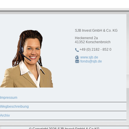
SJB Invest GmbH & Co. KG
Heckenend 2a
41352
Korschenbroich
+49 (0) 2182 - 852 0
www.sjb.de
fonds@sjb.de
Impressum
Wegbeschreibung
Archiv