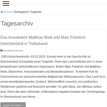
Home
/
Schlagwort:
Tragödie
Tagesarchiv
Das Investment: Matthias Weik und Marc Friedrich:
Griechenland in Troikahand
FondsNachrichten
SJB | Korschenbroich, 03.02.2015. Einmal mehr in der Geschichte ist
Griechenland Schauplatz einer Tragödie. Denn das Land befindet sich in einer
beispiellosen wirtschaftlichen Depression, finden Marc Friedrich und Matthias
Weik, Ökonomen, Honorarberater und Bestsellerautoren. “In keinem Fall ist
Griechenland ein wünschenswertes Mitglied der Währungsunion. Das Land ist in
einem bemitleidenswerten Zustand: Wirtschaftlich unseriös, von politischen
Streitereien gelähmt und finanziell verrottet.” Es gibt Sätze, die offenbar zeitlos
sind. Denn die oben stehende, hoffnungslos negative Analyse der Gemengelage
in Griechenland von Henry …
Lesen Sie mehr »