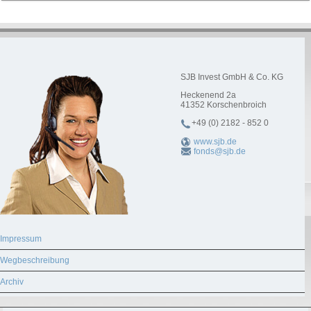
SJB Invest GmbH & Co. KG
Heckenend 2a
41352
Korschenbroich
+49 (0) 2182 - 852 0
www.sjb.de
fonds@sjb.de
Impressum
Wegbeschreibung
Archiv