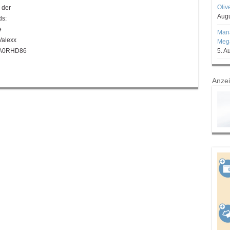
Oliv
 der
Augu
ds:
e
Mana
alexx
Mega
0A0RHD86
5. A
Anze