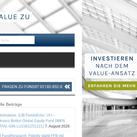
lle Beiträge
sAnalyse: SJB FondsEcho. UI I –
rusco Bolton Global Equity Fund (WKN
TNV, ISIN LU2361251221)
7. August 2026
 FundResearch: Fidelity stärkt FFB mit