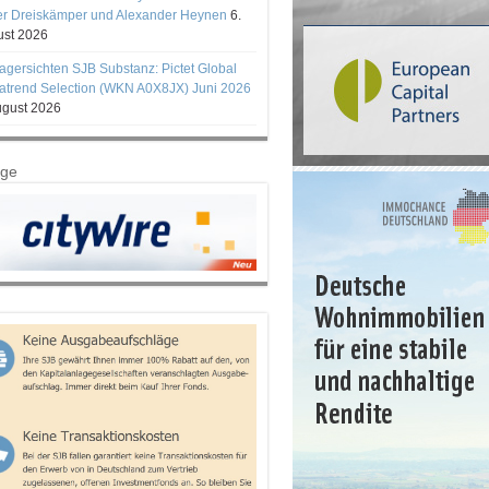
er Dreiskämper und Alexander Heynen
6.
st 2026
gersichten SJB Substanz: Pictet Global
trend Selection (WKN A0X8JX) Juni 2026
ugust 2026
ige