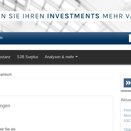
de
bstanz
SJB Surplus
Analysen & mehr
namisch
Aktue
ungen
Fond
Mont
A3C
ir Sie als
TIAM