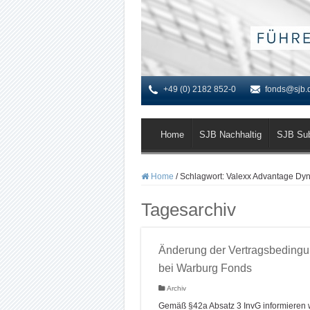
+49 (0) 2182 852-0
fonds@sjb.
Home
SJB Nachhaltig
SJB Su
Home
/
Schlagwort:
Valexx Advantage Dy
Tagesarchiv
Änderung der Vertragsbeding
bei Warburg Fonds
Archiv
Gemäß §42a Absatz 3 InvG informieren w