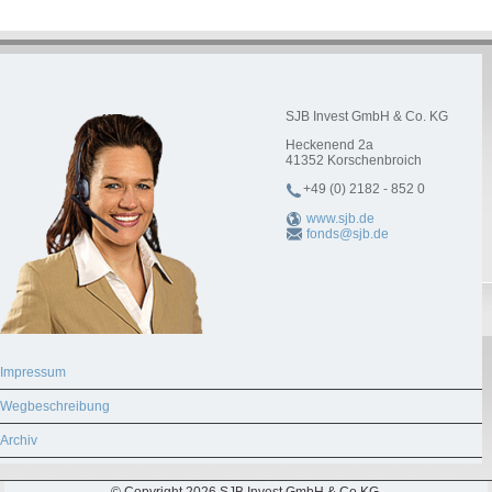
SJB Invest GmbH & Co. KG
Heckenend 2a
41352
Korschenbroich
+49 (0) 2182 - 852 0
www.sjb.de
fonds@sjb.de
Impressum
Wegbeschreibung
Archiv