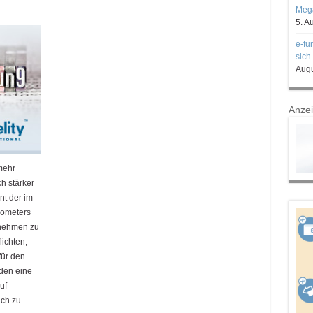
Mega
5. A
e-fu
sich
Augu
Anze
mehr
ch stärker
nt der im
rometers
ernehmen zu
lichten,
für den
den eine
uf
ch zu