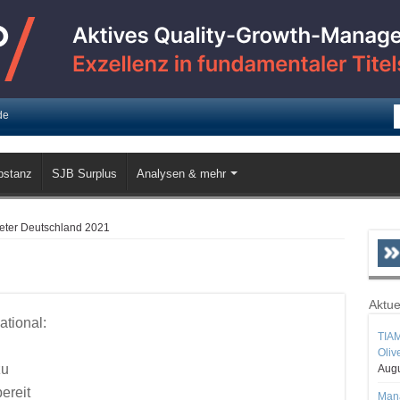
de
bstanz
SJB Surplus
Analysen & mehr
eter Deutschland 2021
Aktue
ational:
TIAM
Oliv
zu
Augu
ereit
Mana