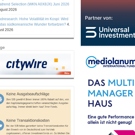
trend Selection (WKN A0X8JX) Juni 2026
ugust 2026
ndresearch: Hohe Volatilität im Kospi: Wird
 das südkoreanische Wunder fortsetzen?
4.
st 2026
ige