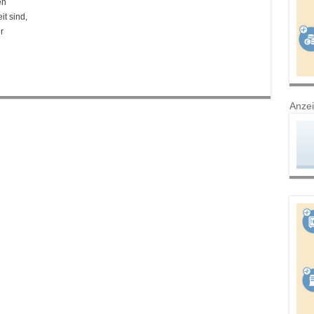
en
it sind,
r
Anze