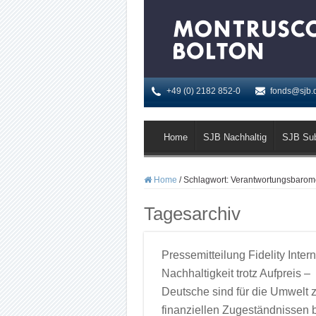
+49 (0) 2182 852-0
fonds@sjb.
Home
SJB Nachhaltig
SJB Su
Home
/
Schlagwort:
Verantwortungsbarom
Tagesarchiv
Pressemitteilung Fidelity Intern
Nachhaltigkeit trotz Aufpreis –
Deutsche sind für die Umwelt 
finanziellen Zugeständnissen b