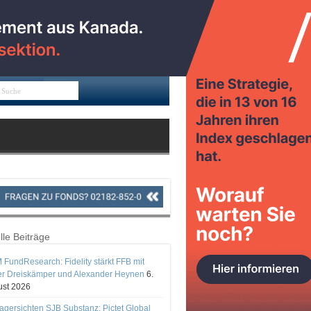
lle Beiträge
 FundResearch: Fidelity stärkt FFB mit
er Dreiskämper und Alexander Heynen
6.
st 2026
gersichten SJB Substanz: Pictet Global