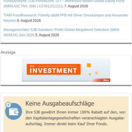
FondsAnalyse: SJB FondsEcho. UI I – Montrusco Bolton Global Equity Fund
(WKN A3CTNV, ISIN LU2361251221)
7. August 2026
TIAM FundResearch: Fidelity stärkt FFB mit Oliver Dreiskämper und Alexander
Heynen
6. August 2026
Managersichten SJB Substanz: Pictet Global Megatrend Selection (WKN
A0X8JX) Juni 2026
5. August 2026
Anzeige