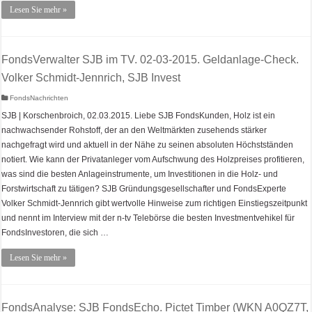
Lesen Sie mehr »
FondsVerwalter SJB im TV. 02-03-2015. Geldanlage-Check.
Volker Schmidt-Jennrich, SJB Invest
FondsNachrichten
SJB | Korschenbroich, 02.03.2015. Liebe SJB FondsKunden, Holz ist ein
nachwachsender Rohstoff, der an den Weltmärkten zusehends stärker
nachgefragt wird und aktuell in der Nähe zu seinen absoluten Höchstständen
notiert. Wie kann der Privatanleger vom Aufschwung des Holzpreises profitieren,
was sind die besten Anlageinstrumente, um Investitionen in die Holz- und
Forstwirtschaft zu tätigen? SJB Gründungsgesellschafter und FondsExperte
Volker Schmidt-Jennrich gibt wertvolle Hinweise zum richtigen Einstiegszeitpunkt
und nennt im Interview mit der n-tv Telebörse die besten Investmentvehikel für
FondsInvestoren, die sich …
Lesen Sie mehr »
FondsAnalyse: SJB FondsEcho. Pictet Timber (WKN A0QZ7T,