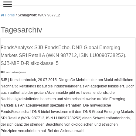
Home
/
Schlagwort:
WKN 987712
Tagesarchiv
FondsAnalyse: SJB FondsEcho. DNB Global Emerging
Markets SRI Retail A (WKN 987712, ISIN LU0090738252).
SJB-MiFID-Risikoklasse: 5
FondsAnalysen
SJB | Korschenbroich, 29.07.2015. Die große Mehrheit der am Markt erhältlichen
Nachhaltig keitsfonds ist auf die Industrieländer als Anlagegebiet fokussiert. Doch
auch außerhalb der großen Aktienmärkte gibt es Investmentfonds, die
Nachhaltigkeitskriterien beachten und sich beispielsweise auf die Emerging
Markets als Anlageuniversum spezialisiert haben. Die norwegische
FondsGesellschaft DNB bietet Investoren mit dem DNB Global Emerging Markets
SRI Retail A (WKN 987712, ISIN LU0090738252) einen Schwellenländerfonds,
der sich ganz der strengen Beachtung von ökologischen und ethischen
Prinzipien verschrieben hat. Bei der Aktienauswahl …