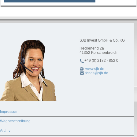
SJB Invest GmbH & Co. KG
Heckenend 2a
41352
Korschenbroich
+49 (0) 2182 - 852 0
www.sjb.de
fonds@sjb.de
Impressum
Wegbeschreibung
Archiv