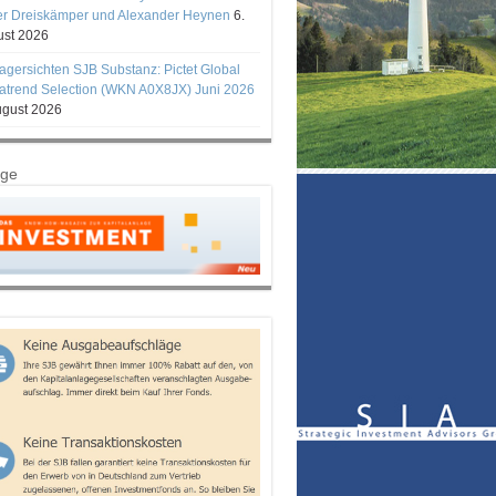
er Dreiskämper und Alexander Heynen
6.
st 2026
gersichten SJB Substanz: Pictet Global
trend Selection (WKN A0X8JX) Juni 2026
ugust 2026
ige