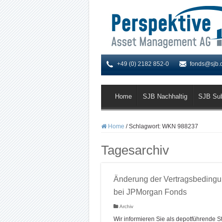
+49 (0) 2182 852-0
fonds@sjb.
Home
SJB Nachhaltig
SJB Su
Home
/
Schlagwort:
WKN 988237
Tagesarchiv
Änderung der Vertragsbeding
bei JPMorgan Fonds
Archiv
Wir informieren Sie als depotführende St