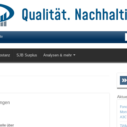
de
bstanz
SJB Surplus
Analysen & mehr
Aktue
ungen
Fond
Mont
A3C
elle über
TIAM