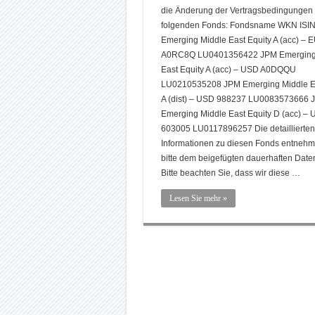
die Änderung der Vertragsbedingungen
folgenden Fonds: Fondsname WKN ISI
Emerging Middle East Equity A (acc) – 
A0RC8Q LU0401356422 JPM Emerging
East Equity A (acc) – USD A0DQQU
LU0210535208 JPM Emerging Middle Ea
A (dist) – USD 988237 LU0083573666 
Emerging Middle East Equity D (acc) –
603005 LU0117896257 Die detaillierten
Informationen zu diesen Fonds entnehm
bitte dem beigefügten dauerhaften Daten
Bitte beachten Sie, dass wir diese …
Lesen Sie mehr »