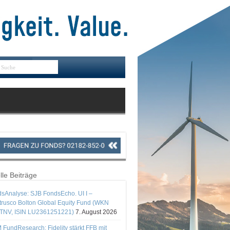
lle Beiträge
sAnalyse: SJB FondsEcho. UI I –
rusco Bolton Global Equity Fund (WKN
TNV, ISIN LU2361251221)
7. August 2026
 FundResearch: Fidelity stärkt FFB mit