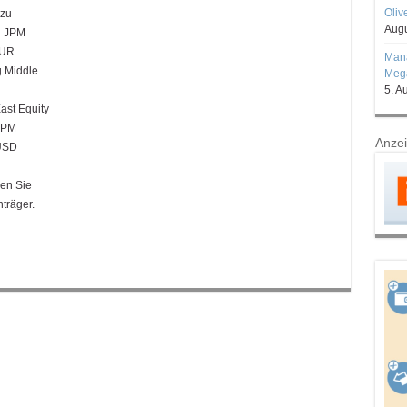
Oliv
 zu
Augu
N JPM
EUR
Mana
 Middle
Mega
5. A
st Equity
JPM
Anze
 USD
en Sie
träger.