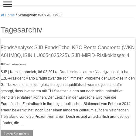
Home
/
Schlagwort:
WKN A0HM8Q
Tagesarchiv
FondsAnalyse: SJB FondsEcho. KBC Renta Canarenta (WKN
A0HM8Q, ISIN LU0054025225). SJB-MiFID-Risikoklasse: 4.
FondsAnalysen
SJB | Korschenbroich, 06.02.2014. Durch seine extreme Niedrigzinspolitik hat
EZB-Präsident Mario Draghi zwar die schlimmsten Probleme der Eurokrise in den
Griff bekommen, mit der gleichzeitigen Liquiditätsschwemme jedoch dafür
gesorgt, dass Investoren mit EU-Staatsanleihen nur noch sehr unattraktive
Renditen einfahren können. Der Leitzins in der Eurozone wird, wie die
Europäische Zentralbank in ihrem geldpolitischen Statement von Februar 2014
erneut bekräftigt hat, noch über einen längeren Zeitraum auf dem historischen
Tiefststand von 0,25 Prozent verharren. Doch es gibt wirtschaftlich grundsolide
Länder, die …
Lesen Sie mehr »