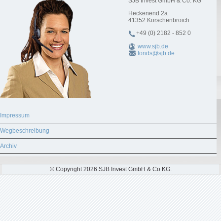
SJB Invest GmbH & Co. KG
Heckenend 2a
41352
Korschenbroich
+49 (0) 2182 - 852 0
www.sjb.de
fonds@sjb.de
Impressum
Wegbeschreibung
Archiv
© Copyright 2026 SJB Invest GmbH & Co KG.