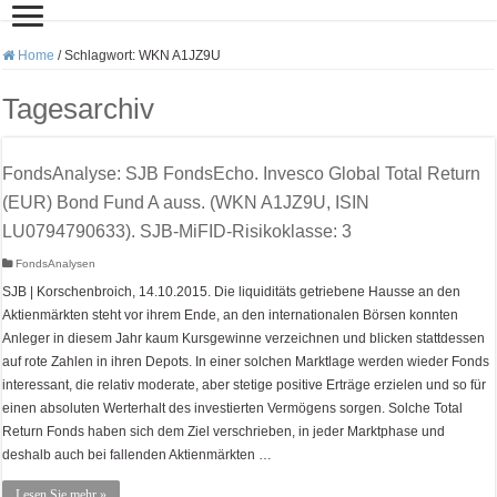
Home
/
Schlagwort:
WKN A1JZ9U
Tagesarchiv
FondsAnalyse: SJB FondsEcho. Invesco Global Total Return
(EUR) Bond Fund A auss. (WKN A1JZ9U, ISIN
LU0794790633). SJB-MiFID-Risikoklasse: 3
FondsAnalysen
SJB | Korschenbroich, 14.10.2015. Die liquiditäts getriebene Hausse an den
Aktienmärkten steht vor ihrem Ende, an den internationalen Börsen konnten
Anleger in diesem Jahr kaum Kursgewinne verzeichnen und blicken stattdessen
auf rote Zahlen in ihren Depots. In einer solchen Marktlage werden wieder Fonds
interessant, die relativ moderate, aber stetige positive Erträge erzielen und so für
einen absoluten Werterhalt des investierten Vermögens sorgen. Solche Total
Return Fonds haben sich dem Ziel verschrieben, in jeder Marktphase und
deshalb auch bei fallenden Aktienmärkten …
Lesen Sie mehr »