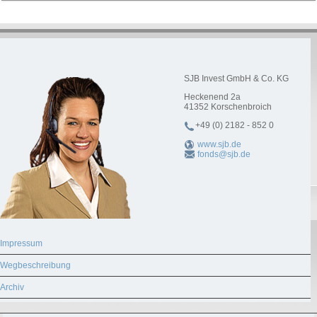
SJB Invest GmbH & Co. KG
Heckenend 2a
41352
Korschenbroich
+49 (0) 2182 - 852 0
www.sjb.de
fonds@sjb.de
Impressum
Wegbeschreibung
Archiv