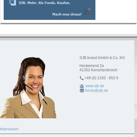
SJB Invest GmbH & Co. KG
Heckenend 2a
41352
Korschenbroich
+49 (0) 2182 - 852 0
www.sjb.de
fonds@sjb.de
Impressum