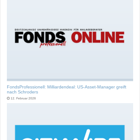
FondsProfessionell: Milliardendeal: US-Asset-Manager greift
nach Schroders
12. Februar 2026