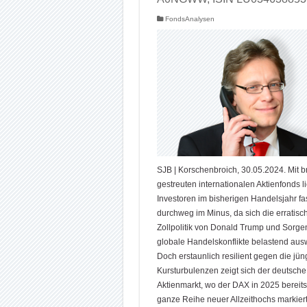
FondsAnalysen
SJB | Korschenbroich, 30.05.2024. Mit br
gestreuten internationalen Aktienfonds l
Investoren im bisherigen Handelsjahr fa
durchweg im Minus, da sich die erratisc
Zollpolitik von Donald Trump und Sorg
globale Handelskonflikte belastend aus
Doch erstaunlich resilient gegen die jün
Kursturbulenzen zeigt sich der deutsche
Aktienmarkt, wo der DAX in 2025 bereits
ganze Reihe neuer Allzeithochs markiert