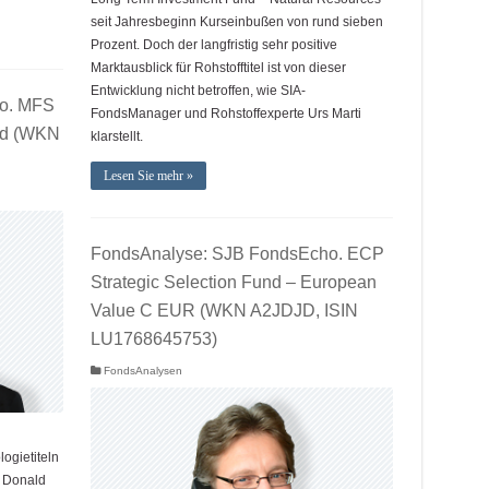
seit Jahresbeginn Kurseinbußen von rund sieben
Prozent. Doch der langfristig sehr positive
Marktausblick für Rohstofftitel ist von dieser
Entwicklung nicht betroffen, wie SIA-
o. MFS
FondsManager und Rohstoffexperte Urs Marti
nd (WKN
klarstellt.
Lesen Sie mehr »
FondsAnalyse: SJB FondsEcho. ECP
Strategic Selection Fund – European
Value C EUR (WKN A2JDJD, ISIN
LU1768645753)
FondsAnalysen
ogietiteln
n Donald