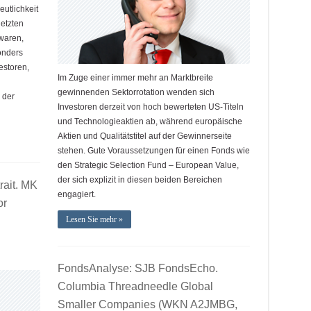
eutlichkeit
letzten
waren,
onders
estoren,
Im Zuge einer immer mehr an Marktbreite
gewinnenden Sektorrotation wenden sich
 der
Investoren derzeit von hoch bewerteten US-Titeln
und Technologieaktien ab, während europäische
Aktien und Qualitätstitel auf der Gewinnerseite
stehen. Gute Voraussetzungen für einen Fonds wie
den Strategic Selection Fund – European Value,
der sich explizit in diesen beiden Bereichen
ait. MK
engagiert.
or
Lesen Sie mehr »
FondsAnalyse: SJB FondsEcho.
Columbia Threadneedle Global
Smaller Companies (WKN A2JMBG,