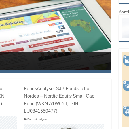
Anze
o.
FondsAnalyse: SJB FondsEcho.
KN
Nordea – Nordic Equity Small Cap
)
Fund (WKN A1W6YT, ISIN
LU0841550477)
FondsAnalysen