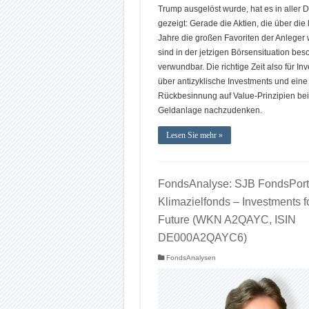
Trump ausgelöst wurde, hat es in aller D
gezeigt: Gerade die Aktien, die über die 
Jahre die großen Favoriten der Anleger 
sind in der jetzigen Börsensituation bes
verwundbar. Die richtige Zeit also für Inv
über antizyklische Investments und eine
Rückbesinnung auf Value-Prinzipien bei
Geldanlage nachzudenken.
Lesen Sie mehr »
FondsAnalyse: SJB FondsPortr
Klimazielfonds – Investments f
Future (WKN A2QAYC, ISIN
DE000A2QAYC6)
FondsAnalysen