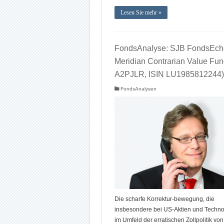
Lesen Sie mehr »
FondsAnalyse: SJB FondsEch
Meridian Contrarian Value Fu
A2PJLR, ISIN LU1985812244)
FondsAnalysen
Die scharfe Korrektur-bewegung, die
insbesondere bei US-Aktien und Technol
im Umfeld der erratischen Zollpolitik vo