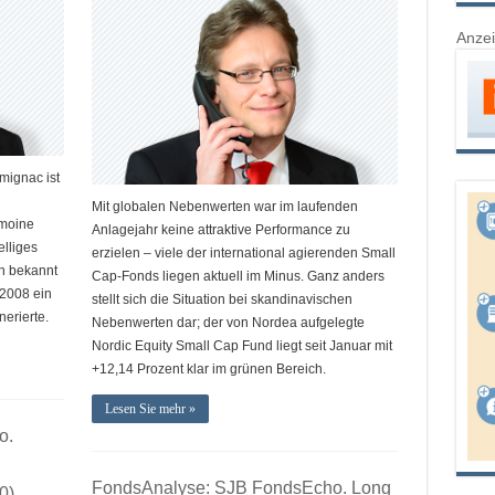
Anze
mignac ist
Mit globalen Nebenwerten war im laufenden
imoine
Anlagejahr keine attraktive Performance zu
elliges
erzielen – viele der international agierenden Small
h bekannt
Cap-Fonds liegen aktuell im Minus. Ganz anders
 2008 ein
stellt sich die Situation bei skandinavischen
erierte.
Nebenwerten dar; der von Nordea aufgelegte
Nordic Equity Small Cap Fund liegt seit Januar mit
+12,14 Prozent klar im grünen Bereich.
Lesen Sie mehr »
o.
FondsAnalyse: SJB FondsEcho. Long
0)