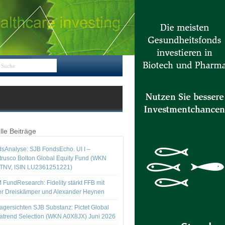
lle Beiträge
sAnalyse: SJB FondsEcho. UI I –
rusco Bolton Global Equity Fund (WKN
TNV, ISIN LU2361251221)
 FundResearch: Fidelity stärkt FFB mit
er Dreiskämper und Alexander Heynen
gersichten SJB Substanz: Pictet Global
trend Selection (WKN A0X8JX) Juni 2026