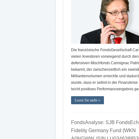
Die französische FondsGesellschaft Car
vielen Investoren vorwiegend durch den
defensiven Mischfonds Carmignac Patr
bekannt, der zwischenzeitlich ein zweist
Milliardenvolumen erreichte und dadurc
wurde, dass er selbst in der Finanzkrise
leicht positives Performanceergebnis gen
Lesen Sie mehr »
FondsAnalyse: SJB FondsEch
Fidelity Germany Fund (WKN
A0NGWW, ISIN LU034638853