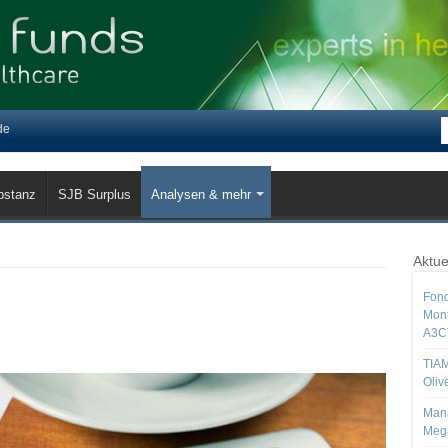
de
bstanz
SJB Surplus
Analysen & mehr
Aktue
Fond
Mont
A3C
TIAM
Oliv
Mana
Mega