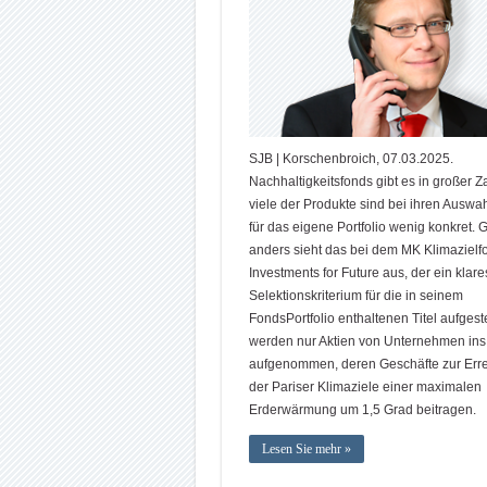
SJB | Korschenbroich, 07.03.2025.
Nachhaltigkeitsfonds gibt es in großer Z
viele der Produkte sind bei ihren Auswah
für das eigene Portfolio wenig konkret. 
anders sieht das bei dem MK Klimazielf
Investments for Future aus, der ein klare
Selektionskriterium für die in seinem
FondsPortfolio enthaltenen Titel aufgeste
werden nur Aktien von Unternehmen ins 
aufgenommen, deren Geschäfte zur Err
der Pariser Klimaziele einer maximalen
Erderwärmung um 1,5 Grad beitragen.
Lesen Sie mehr »