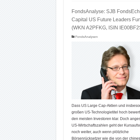
FondsAnalyse: SJB FondsEch
Capital US Future Leaders Fu
(WKN A2PFKG, ISIN IE00BF2
FondsAnalysen
Dass US Large Cap-Aktien und insbeso
großen US-Technologietitel hoch bewertet
den meisten Investoren klar. Doch anges
US-Wirtschaftszahlen geht der Kursauf
noch weiter, auch wenn plötzliche
Börsenrücksetzer wie die von der chines