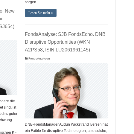
sorgen.
o. New
Lesen Sie mehr »
nd
SJ654)
FondsAnalyse: SJB FondsEcho. DNB
Disruptive Opportunities (WKN
A2PS58, ISIN LU2061961145)
FondsAnalysen
ndere die
 sind, ist
ichts guter
schwung
DNB-FondsManager Audun Wickstrand Iversen hat
ein Faible für disruptive Technologien, also solche,
ischen KI-