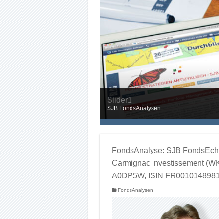
FondsAnalyse: SJB FondsEch
Slider1
Slider2
Carmignac Investissement (W
SJB FondsAnalysen
SJB ManagerSichten
A0DP5W, ISIN FR0010148981
FondsAnalysen