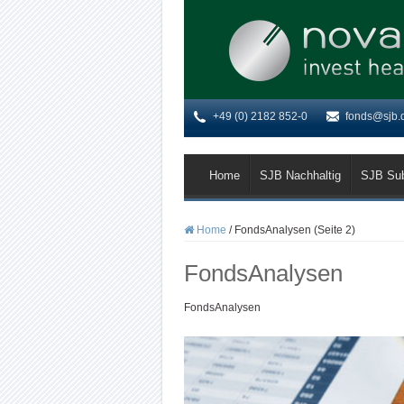
+49 (0) 2182 852-0
fonds@sjb.
Home
SJB Nachhaltig
SJB Su
Home
/
FondsAnalysen (Seite 2)
FondsAnalysen
FondsAnalysen