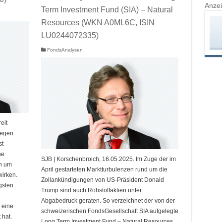
Anze
Term Investment Fund (SIA) – Natural
Resources (WKN A0ML6C, ISIN
LU0244072335)
FondsAnalysen
eit
iegen
st
he
SJB | Korschenbroich, 16.05.2025. Im Zuge der im
en um
April gestarteten Marktturbulenzen rund um die
wirken.
Zollankündigungen von US-Präsident Donald
gsten
Trump sind auch Rohstoffaktien unter
Abgabedruck geraten. So verzeichnet der von der
 eine
schweizerischen FondsGesellschaft SIA aufgelegte
 hat.
Long Term Investment Fund – Natural Resources