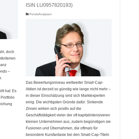
ISIN LU0957820193)
FondsAnalysen
ahl, doch
lkriterien
Ganz
onds –
s
Das Bewertungsniveau weltweiter Small-Cap-
Aktien ist derzeit so günstig wie lange nicht mehr –
llt hat: Es
in dieser Einschätzung sind sich Marktexperten
Portfolio
einig. Die wichtigsten Gründe dafür: Sinkende
eichung
Zinsen wirken sich positiv auf die
Geschäftstätigkeit vieler der oft kapitalintensiveren
kleinen Unternehmen aus, zudem begünstigen sie
Fusionen und Übernahmen, die oftmals für
besondere Kursfantasie bei den Small-Cap-Titeln