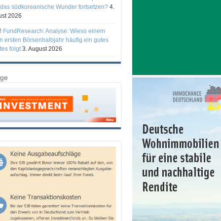
 das südkoreanische Wunder fortsetzen?
4.
st 2026
 FundResearch: Analyse: Wieso einem
n ersten Börsenhalbjahr häufig ein gutes
tes folgt
3. August 2026
ige