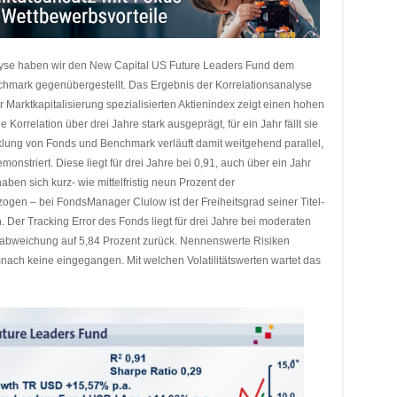
se haben wir den New Capital US Future Leaders Fund dem
mark gegenübergestellt. Das Ergebnis der Korrelationsanalyse
 Marktkapitalisierung spezialisierten Aktienindex zeigt einen hohen
 Korrelation über drei Jahre stark ausgeprägt, für ein Jahr fällt sie
klung von Fonds und Benchmark verläuft damit weitgehend parallel,
onstriert. Diese liegt für drei Jahre bei 0,91, auch über ein Jahr
ben sich kurz- wie mittelfristig neun Prozent der
gen – bei FondsManager Clulow ist der Freiheitsgrad seiner Titel-
 Der Tracking Error des Fonds liegt für drei Jahre bei moderaten
urabweichung auf 5,84 Prozent zurück. Nennenswerte Risiken
h keine eingegangen. Mit welchen Volatilitätswerten wartet das