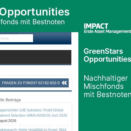
lle Beiträge
gersichten SJB Substanz: Pictet Global
trend Selection (WKN A0X8JX) Juni 2026
ugust 2026
ndresearch: Hohe Volatilität im Kospi: Wird