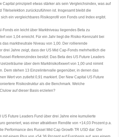
pital prinzipiell etwas stärker als sein Vergleichsindex, was auf
d Titelselektion zurückzuführen ist. Insgesamt bleibt die
 sich ein vergleichbares Risikoprofil von Fonds und Index ergibt.
l-Fonds ein leicht über Marktniveau liegendes Beta zu
rt von 1,04 erreicht. Für ein Jahr liegt die Risiko-Kennzahl bei
ls das marktneutrale Niveau von 1,00. Der rollierende
r drei Jahre zeigt, dass der US Mid Cap-Fonds mehrheitlich die
Russel-Referenzindex besitzt: Das Beta des US Future Leaders
Einzelzeiträume über dem Marktrisikofixwert von 1,00 und nimmt
an. Dem stehen 13 Einzelintervalle gegenüber, in denen das
nen Wert von zutiefst 0,91 markiert. Der New Capital US Future
oniertere Risikostruktur als die Benchmark. Welche
ulow auf dieser Basis erzielen?
l US Future Leaders Fund über drei Jahre eine kumulierte
ro generiert, was einer attraktiven Rendite von +14,03 Prozent p.a.
ch die Performance des Russel Mid Cap Growth TR USD dar: Der
um mit einem Plus von +54,36 Prozent auf Eurobasis auf, was einem