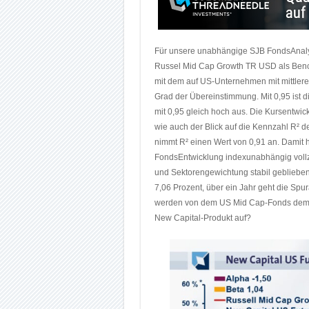
Für unsere unabhängige SJB FondsAnaly
Russel Mid Cap Growth TR USD als Bench
mit dem auf US-Unternehmen mit mittlerer
Grad der Übereinstimmung. Mit 0,95 ist die
mit 0,95 gleich hoch aus. Die Kursentwic
wie auch der Blick auf die Kennzahl R² dem
nimmt R² einen Wert von 0,91 an. Damit ha
FondsEntwicklung indexunabhängig vollzo
und Sektorengewichtung stabil geblieben.
7,06 Prozent, über ein Jahr geht die Sp
werden von dem US Mid Cap-Fonds demnac
New Capital-Produkt auf?