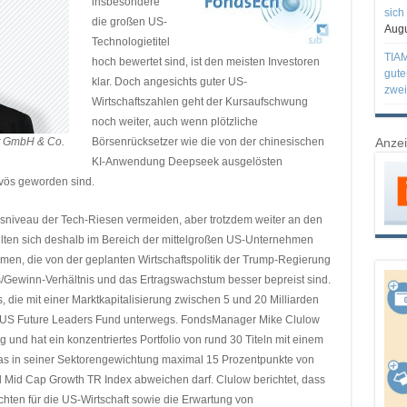
insbesondere
sich
die großen US-
Augu
Technologietitel
TIAM
hoch bewertet sind, ist den meisten Investoren
gute
klar. Doch angesichts guter US-
zwei
Wirtschaftszahlen geht der Kursaufschwung
noch weiter, auch wenn plötzliche
st GmbH & Co.
Börsenrücksetzer wie die von der chinesischen
Anze
KI-Anwendung Deepseek ausgelösten
vös geworden sind.
gsniveau der Tech-Riesen vermeiden, aber trotzdem weiter an den
llten sich deshalb im Bereich der mittelgroßen US-Unternehmen
rmen, die von der geplanten Wirtschaftspolitik der Trump-Regierung
urs/Gewinn-Verhältnis und das Ertragswachstum besser bepreist sind.
die mit einer Marktkapitalisierung zwischen 5 und 20 Milliarden
al US Future Leaders Fund unterwegs. FondsManager Mike Clulow
 und hat ein konzentriertes Portfolio von rund 30 Titeln mit einem
as in seiner Sektorengewichtung maximal 15 Prozentpunkte von
Mid Cap Growth TR Index abweichen darf. Clulow berichtet, dass
ten für die US-Wirtschaft sowie die Erwartung von