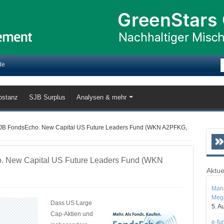
de
bstanz
SJB Surplus
Analysen & mehr
JB FondsEcho. New Capital US Future Leaders Fund (WKN A2PFKG,
. New Capital US Future Leaders Fund (WKN
Aktue
Mana
Mega
Dass US Large
5. A
Cap-Aktien und
e-fu