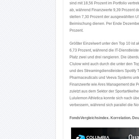
sind mit 18,56 Prozent im Portfolio vert
ab, während Finanzwerte 9,39 Prozent d
stellen 7,30 Prozent der ausgewählten U
Beimischung dienen. Per Ende Dezember l
Prozent.
Größter Einzelwert unter den Top 10 ist a
6,73 Prozent, während die IT-Dienstleiste
Platz zwei und drei rangieren. Die überd
Clulow wird auch durch die unter den To
und des Streamingdienstleisters Spotify 
Pharmaceuticals und Veeva Systems unter
Finanzwerte wie Ares Management die Por
zuletzt aus dem Sektor der Sportartikelhe
Lululemon Athletica konnte sich nach üb
verbessern, während sich parallel die No
FondsVergleichsindex. Korrelation. Deut