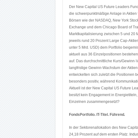
Der New Capital US Future Leaders Fund s
die schwerpunktmäßige Anlage in Aktien 
Börsen wie der NASDAQ, New York Stock
Exchange und dem Chicago Board of Trad
Marktkapitalisierung zwischen 5 und 20 M
jeweils rund 20 Prozent Large Cap-Aktien
unter 5 Mrd. USD) dem Portfolio beigemi
aktuell aus 36 Einzelpositionen bestehe
auf. Das durchschnittliche Kurs/Gewinn-Ve
langfristige Gewinn-Wachstum der Aktien
entwickelten sich zuletzt die Positionen 
besonders positiv, während Kommunikatio
Aktuell ist der New Capital US Future L
besitzt kein Engagement in Energietiteln,
Einzelnen zusammengesetzt?
FondsPortfolio. IT-Titel. Führend
.
In der Sektorenallokation des New Capita
24,18 Prozent auf dem ersten Platz. Indu