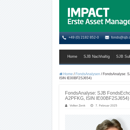
+49 (0) 2182 852-0
fonds@sjb.
Home
SJB Nachhaltig
SJB Su
Home
/
FondsAnalysen
/
FondsAnalyse: S
ISIN IE00BF2SJ654)
FondsAnalyse: SJB FondsEcho
A2PFKG, ISIN IE00BF2SJ654)
Volker Zenk
7. Februar 2025