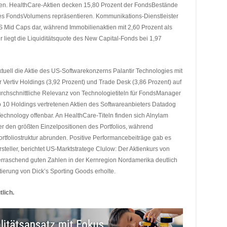
reten. HealthCare-Aktien decken 15,80 Prozent der FondsBestände
es FondsVolumens repräsentieren. Kommunikations-Dienstleister
S Mid Caps dar, während Immobilienaktien mit 2,60 Prozent als
iegt die Liquiditätsquote des New Capital-Fonds bei 1,97
ktuell die Aktie des US-Softwarekonzerns Palantir Technologies mit
r Vertiv Holdings (3,92 Prozent) und Trade Desk (3,86 Prozent) auf
urchschnittliche Relevanz von Technologietiteln für FondsManager
p 10 Holdings vertretenen Aktien des Softwareanbieters Datadog
Technology offenbar. An HealthCare-Titeln finden sich Alnylam
 den größten Einzelpositionen des Portfolios, während
tfoliostruktur abrunden. Positive Performancebeiträge gab es
rsteller, berichtet US-Marktstratege Clulow: Der Aktienkurs von
erraschend guten Zahlen in der Kernregion Nordamerika deutlich
tierung von Dick’s Sporting Goods erholte.
lich.