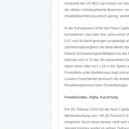
schwankt der US Mid Cap-Fonds von New Ca
die stärker individualisierte Branchen- un
Volatilitätserhöhung jedoch gering, womit
In der Konsequenz ist für den New Capita
konstatieren, das über drei Jahre einen We
0,97 und ist damit geringer ausgeprägt a
Zwölfmonatsvergleich der Beta-Werte übe
höhere Schwankungsanfälligkeit als der 
befindet sich in 23 der 36 betrachteten 
dabei einen Wert von 1,16 in der Spitze 
FondsBeta unter Marktniveau liegt und ei
Leaders Fund besitzt demnach die ambiti
Renditeergebnisse kann FondsManager Cl
FondsRendite. Alpha. Kurzfristig.
Per 05. Februar 2025 hat der New Capita
Wertentwicklung von +48,30 Prozent in Eu
entspricht. Noch etwas besser stellt si
Vergleichsindex wartet im selben Zeitra