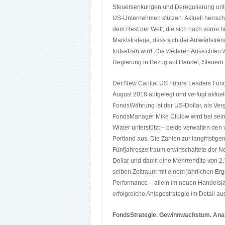
Steuersenkungen und Deregulierung unte
US-Unternehmen stützen. Aktuell herrsc
dem Rest der Welt, die sich nach vorne h
Marktstratege, dass sich der Aufwärtstre
fortsetzen wird. Die weiteren Aussichte
Regierung in Bezug auf Handel, Steuern
Der New Capital US Future Leaders Fun
August 2018 aufgelegt und verfügt aktue
FondsWährung ist der US-Dollar, als Ver
FondsManager Mike Clulow wird bei sein
Wiater unterstützt – beide verwalten den
Portland aus. Die Zahlen zur langfristigen
Fünfjahreszeitraum erwirtschaftete der N
Dollar und damit eine Mehrrendite von 
selben Zeitraum mit einem jährlichen Erge
Performance – allein im neuen Handelsjah
erfolgreiche Anlagestrategie im Detail au
FondsStrategie. Gewinnwachstum. Anal