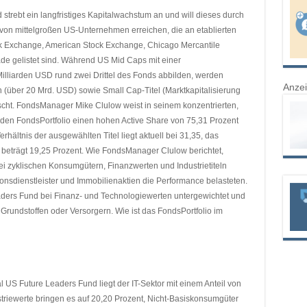
trebt ein langfristiges Kapitalwachstum an und will dieses durch
von mittelgroßen US-Unternehmen erreichen, die an etablierten
 Exchange, American Stock Exchange, Chicago Mercantile
e gelistet sind. Während US Mid Caps mit einer
illiarden USD rund zwei Drittel des Fonds abbilden, werden
Anze
 (über 20 Mrd. USD) sowie Small Cap-Titel (Marktkapitalisierung
scht. FondsManager Mike Clulow weist in seinem konzentrierten,
nden FondsPortfolio einen hohen Active Share von 75,31 Prozent
rhältnis der ausgewählten Titel liegt aktuell bei 31,35, das
 beträgt 19,25 Prozent. Wie FondsManager Clulow berichtet,
bei zyklischen Konsumgütern, Finanzwerten und Industrietiteln
nsdienstleister und Immobilienaktien die Performance belasteten.
eaders Fund bei Finanz- und Technologiewerten untergewichtet und
 Grundstoffen oder Versorgern. Wie ist das FondsPortfolio im
l US Future Leaders Fund liegt der IT-Sektor mit einem Anteil von
striewerte bringen es auf 20,20 Prozent, Nicht-Basiskonsumgüter