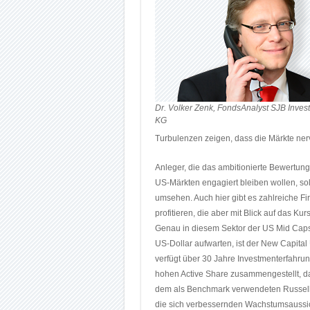
Dr. Volker Zenk, FondsAnalyst SJB Inve
KG
Turbulenzen zeigen, dass die Märkte ner
Anleger, die das ambitionierte Bewertun
US-Märkten engagiert bleiben wollen, so
umsehen. Auch hier gibt es zahlreiche Fi
profitieren, die aber mit Blick auf das K
Genau in diesem Sektor der US Mid Caps, 
US-Dollar aufwarten, ist der New Capit
verfügt über 30 Jahre Investmenterfahrung
hohen Active Share zusammengestellt, d
dem als Benchmark verwendeten Russell 
die sich verbessernden Wachstumsaussich