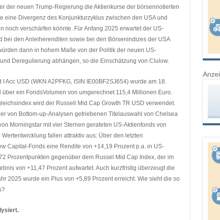
r der neuen Trump-Regierung die Aktienkurse der börsennotierten
he eine Divergenz des Konjunkturzyklus zwischen den USA und
in noch verschärfen könnte. Für Anfang 2025 erwartet der US-
nd bei den Anleiherenditen sowie bei den Börsenindizes der USA
n würden dann in hohem Maße von der Politik der neuen US-
 und Deregulierung abhängen, so die Einschätzung von Clulow.
Anze
d I Acc USD (WKN A2PFKG, ISIN IE00BF2SJ654) wurde am 18.
ll über ein FondsVolumen von umgerechnet 115,4 Millionen Euro.
gleichsindex wird der Russell Mid Cap Growth TR USD verwendet.
er von Bottom-up-Analysen getriebenen Titelauswahl von Chelsea
 von Morningstar mit vier Sternen gerateten US-Aktienfonds von
 Wertentwicklung fallen attraktiv aus: Über den letzten
ew Capital-Fonds eine Rendite von +14,19 Prozent p.a. in US-
2,72 Prozentpunkten gegenüber dem Russel Mid Cap Index, der im
bnis von +11,47 Prozent aufwartet. Auch kurzfristig überzeugt die
r 2025 wurde ein Plus von +5,89 Prozent erreicht. Wie sieht die so
s?
ysiert.