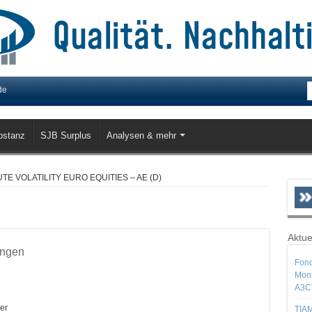
de
bstanz
SJB Surplus
Analysen & mehr
E VOLATILITY EURO EQUITIES – AE (D)
Aktue
ungen
Fond
Mont
A3C
er
TIAM