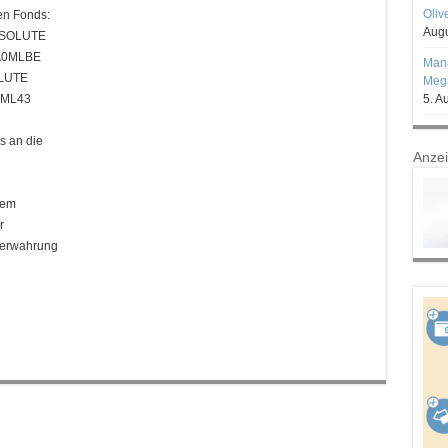
Oliv
en Fonds:
Augu
BSOLUTE
 A0MLBE
Mana
LUTE
Mega
0ML43
5. A
ls an die
Anze
dem
r
Verwahrung