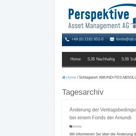
+49 (0) 2182 852-0
fonds@sjb.
Home
SJB Nachhaltig
SJB Su
Home
/
Schlagwort:
AMUNDI FDS ABSOLUT
Tagesarchiv
Änderung der Vertragsbeding
bei einem Fonds der Amundi
Archiv
Wir informieren Sie über die Änderung d