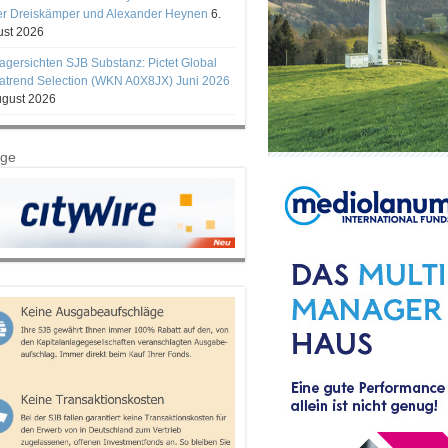
er Dreiskämper und Alexander Heynen
6.
st 2026
gersichten SJB Substanz: Pictet Global
trend Selection (WKN A0X8JX) Juni 2026
ugust 2026
ige