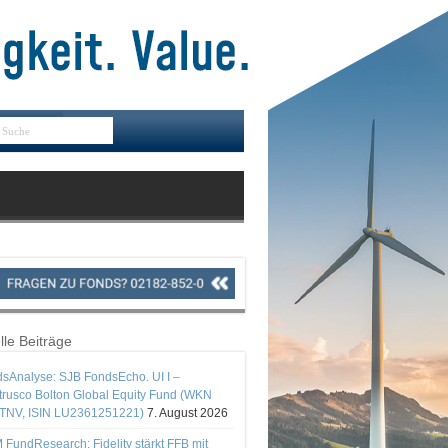
lle Beiträge
sAnalyse: SJB FondsEcho. UI I –
rusco Bolton Global Equity Fund (WKN
TNV, ISIN LU2361251221)
7. August 2026
 FundResearch: Fidelity stärkt FFB mit