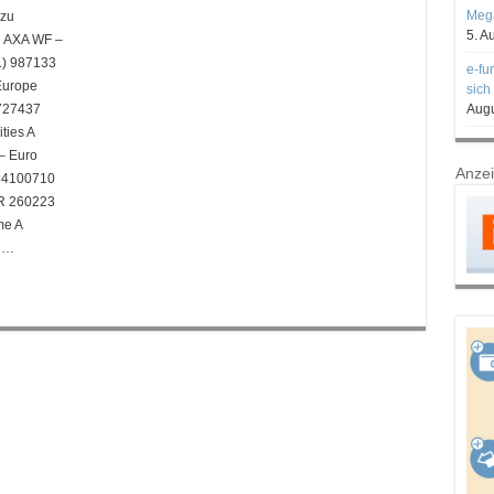
Mega
 zu
5. A
N AXA WF –
.) 987133
e-fu
Europe
sich
5727437
Augu
ties A
– Euro
Anze
164100710
UR 260223
me A
 …