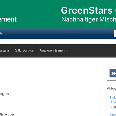
de
bstanz
SJB Surplus
Analysen & mehr
Aktue
ungen
TIAM
Oliv
Augu
telle über
Mana