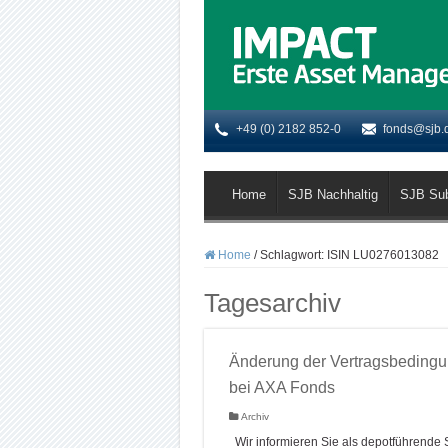
+49 (0) 2182 852-0
fonds@sjb.
Home
SJB Nachhaltig
SJB Su
Home
/
Schlagwort:
ISIN LU0276013082
Tagesarchiv
Änderung der Vertragsbeding
bei AXA Fonds
Archiv
Wir informieren Sie als depotführende S