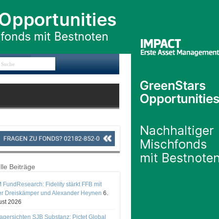
lle Beiträge
 FundResearch: Fidelity stärkt FFB mit
er Dreiskämper und Alexander Heynen
6.
st 2026
gersichten SJB Substanz: Pictet Global