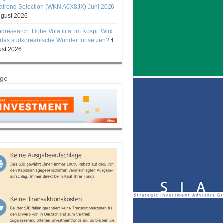
trend Selection (WKN A0X8JX) Juni 2026
ugust 2026
ndresearch: Hohe Volatilität im Kospi: Wird
 das südkoreanische Wunder fortsetzen?
4.
st 2026
ige