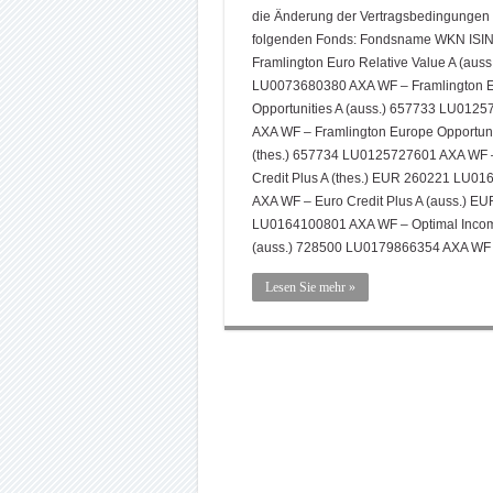
die Änderung der Vertragsbedingungen
folgenden Fonds: Fondsname WKN ISI
Framlington Euro Relative Value A (auss
LU0073680380 AXA WF – Framlington 
Opportunities A (auss.) 657733 LU012
AXA WF – Framlington Europe Opportuni
(thes.) 657734 LU0125727601 AXA WF 
Credit Plus A (thes.) EUR 260221 LU0
AXA WF – Euro Credit Plus A (auss.) E
LU0164100801 AXA WF – Optimal Inco
(auss.) 728500 LU0179866354 AXA WF
Lesen Sie mehr »