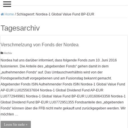
Home
/
Schlagwort:
Nordea-1 Global Value Fund BP-EUR
Tagesarchiv
Verschmelzung von Fonds der Nordea
Archiv
Nordea hat uns darüber informiert, dass folgende Fonds zum 10. Juni 2016
fusionieren. Die Anteile des „abgebenden Fonds“ gehen damit in dem
„aufnehmenden Fonds“ auf. Das Umtauschverhältnis wird von der
Fondsgesellschaft vorgegebenen und am Fusionstag bekannt gemacht.
Abgebender Fonds ISIN Aufnehmender Fonds ISIN Nordea-1 Global Value Fund
AP-EUR LU0255637604 Nordea-1 Global Dividend Fund AP-EUR
LU0772949961 Nordea-1 Global Value Fund BP-EUR LU0160643358 Nordea-1
Global Dividend Fund BP-EUR LU0772951355 Fondsanteile des „abgebenden
Fonds“ können über die FFB nicht mehr gekauft und zurückgegeben werden. Wir
möchten …
Lesen Sie mehr »