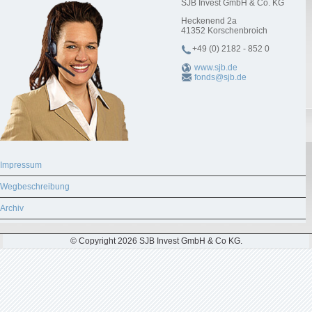
SJB Invest GmbH & Co. KG
Heckenend 2a
41352
Korschenbroich
+49 (0) 2182 - 852 0
www.sjb.de
fonds@sjb.de
Impressum
Wegbeschreibung
Archiv
© Copyright 2026 SJB Invest GmbH & Co KG.