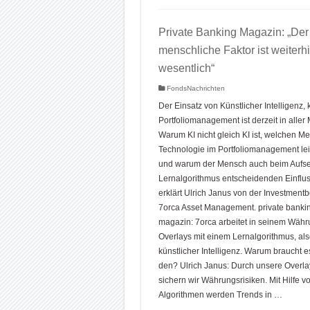
Private Banking Magazin: „Der
menschliche Faktor ist weiterh
wesentlich“
FondsNachrichten
Der Einsatz von Künstlicher Intelligenz, k
Portfoliomanagement ist derzeit in aller
Warum KI nicht gleich KI ist, welchen Me
Technologie im Portfoliomanagement le
und warum der Mensch auch beim Aufse
Lernalgorithmus entscheidenden Einflus
erklärt Ulrich Janus von der Investment
7orca Asset Management. private banki
magazin: 7orca arbeitet in seinem Währ
Overlays mit einem Lernalgorithmus, als
künstlicher Intelligenz. Warum braucht e
den? Ulrich Janus: Durch unsere Overla
sichern wir Währungsrisiken. Mit Hilfe v
Algorithmen werden Trends in …