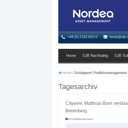
+49 (0) 2182 852-0
fonds@sjb.
Home
SJB Nachhaltig
SJB Su
Home
/
Schlagwort:
Portfoliomanagement
Tagesarchiv
Citywire: Matthias Born verläss
Berenberg
FondsNachrichten