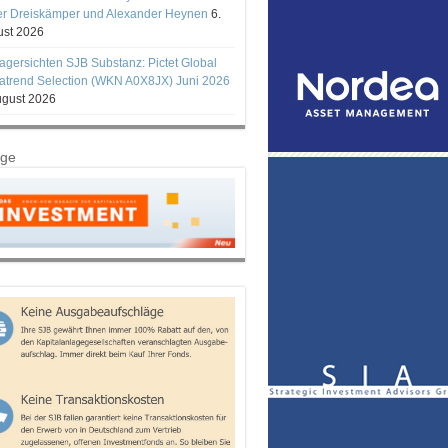
er Dreiskämper und Alexander Heynen
6.
st 2026
gersichten SJB Substanz: Pictet Global
trend Selection (WKN A0X8JX) Juni 2026
ugust 2026
ige