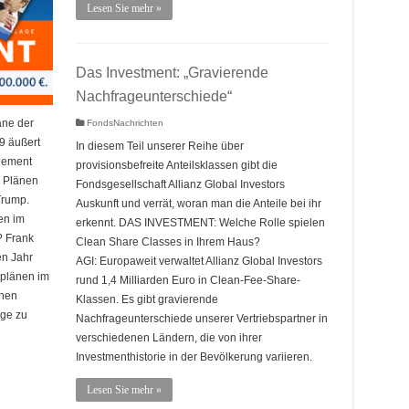
Lesen Sie mehr »
Das Investment: „Gravierende
Nachfrageunterschiede“
äne der
FondsNachrichten
9 äußert
In diesem Teil unserer Reihe über
agement
provisionsbefreite Anteilsklassen gibt die
u Plänen
Fondsgesellschaft Allianz Global Investors
Trump.
Auskunft und verrät, woran man die Anteile bei ihr
en im
erkennt. DAS INVESTMENT: Welche Rolle spielen
? Frank
Clean Share Classes in Ihrem Haus?
n Jahr
AGI: Europaweit verwaltet Allianz Global Investors
rplänen im
rund 1,4 Milliarden Euro in Clean-Fee-Share-
inen
Klassen. Es gibt gravierende
age zu
Nachfrageunterschiede unserer Vertriebspartner in
verschiedenen Ländern, die von ihrer
Investmenthistorie in der Bevölkerung variieren.
Lesen Sie mehr »