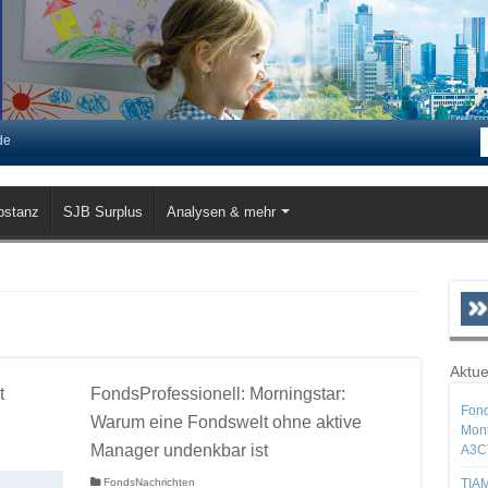
de
bstanz
SJB Surplus
Analysen & mehr
Aktue
t
FondsProfessionell: Morningstar:
Fond
Warum eine Fondswelt ohne aktive
Mont
Manager undenkbar ist
A3C
FondsNachrichten
TIAM