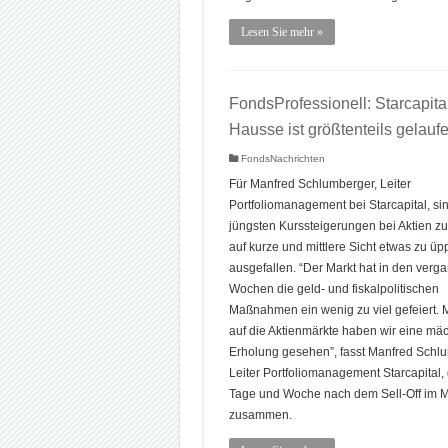
Lesen Sie mehr »
FondsProfessionell: Starcapital
Hausse ist größtenteils gelauf
FondsNachrichten
Für Manfred Schlumberger, Leiter
Portfoliomanagement bei Starcapital, si
jüngsten Kurssteigerungen bei Aktien z
auf kurze und mittlere Sicht etwas zu üp
ausgefallen. “Der Markt hat in den ver
Wochen die geld- und fiskalpolitischen
Maßnahmen ein wenig zu viel gefeiert. M
auf die Aktienmärkte haben wir eine mäc
Erholung gesehen”, fasst Manfred Schl
Leiter Portfoliomanagement Starcapital, 
Tage und Woche nach dem Sell-Off im 
zusammen.