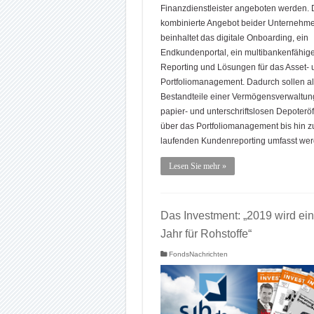
Finanzdienstleister angeboten werden.
kombinierte Angebot beider Unternehm
beinhaltet das digitale Onboarding, ein
Endkundenportal, ein multibankenfähig
Reporting und Lösungen für das Asset- 
Portfoliomanagement. Dadurch sollen al
Bestandteile einer Vermögensverwaltun
papier- und unterschriftslosen Depoterö
über das Portfoliomanagement bis hin 
laufenden Kundenreporting umfasst wer
Lesen Sie mehr »
Das Investment: „2019 wird ein
Jahr für Rohstoffe“
FondsNachrichten