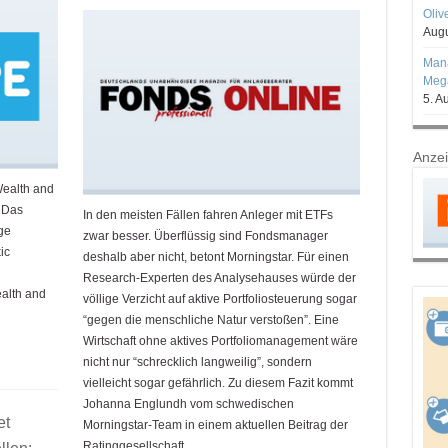
Oliv
Augu
Mana
Mega
5. A
Anze
Wealth and
 Das
In den meisten Fällen fahren Anleger mit ETFs
ge
zwar besser. Überflüssig sind Fondsmanager
ic
deshalb aber nicht, betont Morningstar. Für einen
Research-Experten des Analysehauses würde der
alth and
völlige Verzicht auf aktive Portfoliosteuerung sogar
“gegen die menschliche Natur verstoßen”. Eine
Wirtschaft ohne aktives Portfoliomanagement wäre
nicht nur “schrecklich langweilig”, sondern
vielleicht sogar gefährlich. Zu diesem Fazit kommt
Johanna Englundh vom schwedischen
et
Morningstar-Team in einem aktuellen Beitrag der
Ratinggesellschaft.