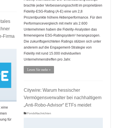
brachte jeder Verbesserungsschritt im proprietären
Fidelity-ESG-Rating (A-E) eine um 2,8
Prozentpunkte höhere Aktienperformance. Für den
itales
Performancevergleich mit mehr als 2.600
hner
Unternehmen haben die Fidelity-Analysten das
firmeneigene ESG-Ratingsystem¹ herangezogen.
e-Firma
Die zukunftsgerichteten Ratings stützen sich unter
anderem auf die Engagement-Strategie von
Fidelity mit rund 15.000 individuellen
Unternehmenstreffen pro Jahr.
Lesen Sie mehr »
Citywire: Warum hessischer
Vermögensverwalter bei nachhaltigem
„Anti-Robo-Advisor“ ETFs meidet
 eine
hmen
FondsNachrichten
ung für