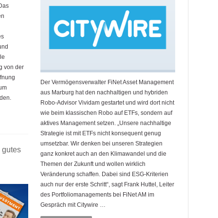
 Das
en
es
und
le
g von der
ffnung
Der Vermögensverwalter FiNet Asset Management
zum
aus Marburg hat den nachhaltigen und hybriden
den.
Robo-Advisor Vividam gestartet und wird dort nicht
wie beim klassischen Robo auf ETFs, sondern auf
aktives Management setzen. „Unsere nachhaltige
Strategie ist mit ETFs nicht konsequent genug
umsetzbar. Wir denken bei unseren Strategien
 gutes
ganz konkret auch an den Klimawandel und die
Themen der Zukunft und wollen wirklich
Veränderung schaffen. Dabei sind ESG-Kriterien
auch nur der erste Schritt“, sagt Frank Huttel, Leiter
des Portfoliomanagements bei FiNet AM im
Gespräch mit Citywire …