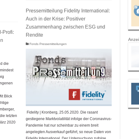
Pressemitteilung Fidelity International:
Auch in der Krise: Positiver
Zusammenhang zwischen ESG und
-Profi:
Rendite
Anze
en
Fonds Pressemitteilungen
nd die
umindest
pig
gangenen
it Blick
htige
umberger,
Fidelity | Kronberg, 25.05.2020. Die rasant
die letzten
gestiegene Marktvolatilität infolge der Coronavirus-
März 2020
Pandemie hat nur scheinbar zu einem breit
angelegten Ausverkauf geführt, so neue Daten von
Fidelity International. Der Untersuchung zufolge