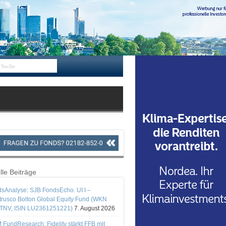
lle Beiträge
sAnalyse: SJB FondsEcho. UI I –
rusco Bolton Global Equity Fund (WKN
TNV, ISIN LU2361251221)
7. August 2026
 FundResearch: Fidelity stärkt FFB mit