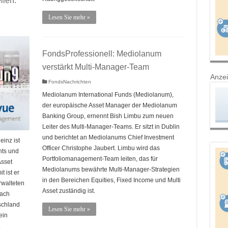
llen:
Lesen Sie mehr »
FondsProfessionell: Mediolanum
verstärkt Multi-Manager-Team
Anze
FondsNachrichten
Mediolanum International Funds (Mediolanum),
der europäische Asset Manager der Mediolanum
Banking Group, ernennt Bish Limbu zum neuen
Leiter des Multi-Manager-Teams. Er sitzt in Dublin
und berichtet an Mediolanums Chief Investment
einz ist
Officer Christophe Jaubert. Limbu wird das
nts und
Portfoliomanagement-Team leiten, das für
Asset
Mediolanums bewährte Multi-Manager-Strategien
 ist er
in den Bereichen Equities, Fixed Income und Multi
rwalteten
Asset zuständig ist.
Nach
schland
Lesen Sie mehr »
ein
.