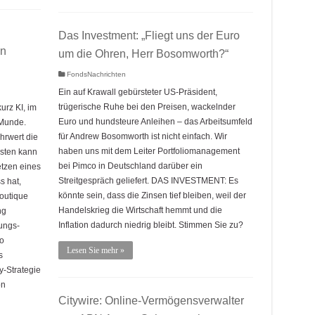
Das Investment: „Fliegt uns der Euro
in
um die Ohren, Herr Bosomworth?“
FondsNachrichten
Ein auf Krawall gebürsteter US-Präsident,
trügerische Ruhe bei den Preisen, wackelnder
urz KI, im
Euro und hundsteure Anleihen – das Arbeitsumfeld
 Munde.
für Andrew Bosomworth ist nicht einfach. Wir
hrwert die
haben uns mit dem Leiter Portfoliomanagement
isten kann
bei Pimco in Deutschland darüber ein
tzen eines
Streitgespräch geliefert. DAS INVESTMENT: Es
s hat,
könnte sein, dass die Zinsen tief bleiben, weil der
boutique
Handelskrieg die Wirtschaft hemmt und die
ng
Inflation dadurch niedrig bleibt. Stimmen Sie zu?
ungs-
o
Lesen Sie mehr »
s
y-Strategie
on
Citywire: Online-Vermögensverwalter