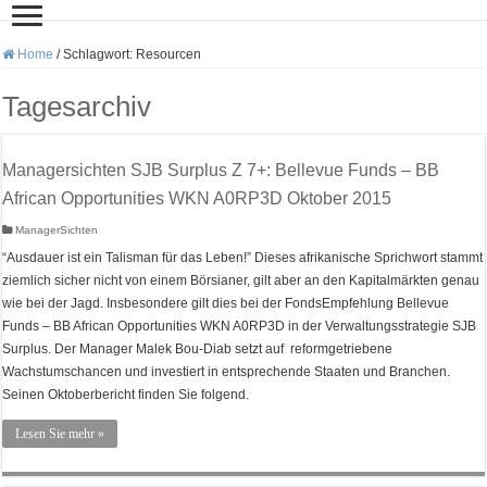
Home
/
Schlagwort:
Resourcen
Tagesarchiv
Managersichten SJB Surplus Z 7+: Bellevue Funds – BB
African Opportunities WKN A0RP3D Oktober 2015
ManagerSichten
“Ausdauer ist ein Talisman für das Leben!” Dieses afrikanische Sprichwort stammt
ziemlich sicher nicht von einem Börsianer, gilt aber an den Kapitalmärkten genau
wie bei der Jagd. Insbesondere gilt dies bei der FondsEmpfehlung Bellevue
Funds – BB African Opportunities WKN A0RP3D in der Verwaltungsstrategie SJB
Surplus. Der Manager Malek Bou-Diab setzt auf reformgetriebene
Wachstumschancen und investiert in entsprechende Staaten und Branchen.
Seinen Oktoberbericht finden Sie folgend.
Lesen Sie mehr »