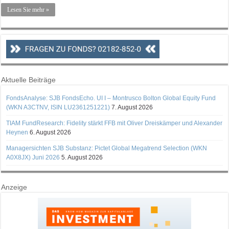
Lesen Sie mehr »
Aktuelle Beiträge
FondsAnalyse: SJB FondsEcho. UI I – Montrusco Bolton Global Equity Fund
(WKN A3CTNV, ISIN LU2361251221)
7. August 2026
TIAM FundResearch: Fidelity stärkt FFB mit Oliver Dreiskämper und Alexander
Heynen
6. August 2026
Managersichten SJB Substanz: Pictet Global Megatrend Selection (WKN
A0X8JX) Juni 2026
5. August 2026
Anzeige