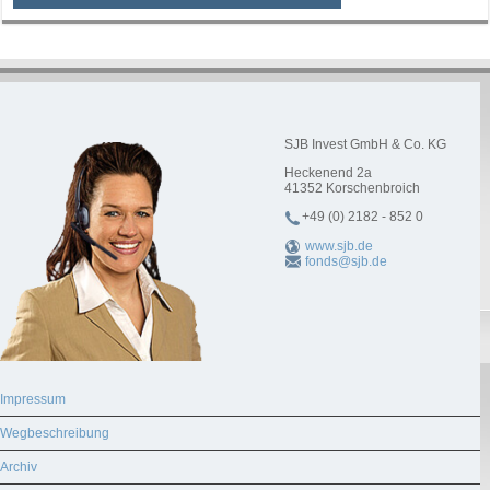
SJB Invest GmbH & Co. KG
Heckenend 2a
41352
Korschenbroich
+49 (0) 2182 - 852 0
www.sjb.de
fonds@sjb.de
Impressum
Wegbeschreibung
Archiv