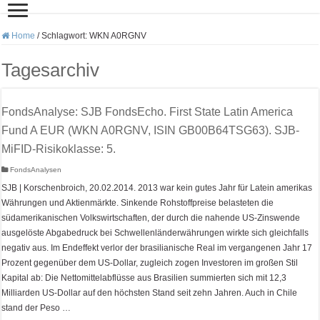
Home
/
Schlagwort:
WKN A0RGNV
Tagesarchiv
FondsAnalyse: SJB FondsEcho. First State Latin America
Fund A EUR (WKN A0RGNV, ISIN GB00B64TSG63). SJB-
MiFID-Risikoklasse: 5.
FondsAnalysen
SJB | Korschenbroich, 20.02.2014. 2013 war kein gutes Jahr für Latein amerikas
Währungen und Aktienmärkte. Sinkende Rohstoffpreise belasteten die
südamerikanischen Volkswirtschaften, der durch die nahende US-Zinswende
ausgelöste Abgabedruck bei Schwellenländerwährungen wirkte sich gleichfalls
negativ aus. Im Endeffekt verlor der brasilianische Real im vergangenen Jahr 17
Prozent gegenüber dem US-Dollar, zugleich zogen Investoren im großen Stil
Kapital ab: Die Nettomittelabflüsse aus Brasilien summierten sich mit 12,3
Milliarden US-Dollar auf den höchsten Stand seit zehn Jahren. Auch in Chile
stand der Peso …