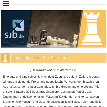
FondsStrategie - SJB Substanz
„Beständigkeit und Werterhalt“
Eine gute und eine schlechte Nachricht. Zuerst die gute: In Zeiten, in denen
wir uns um steigende Preise und geopolitische Verwerfungen historischen
Ausmaßes sorgen, gibt es zumindest für Ihre Geldanlage eine Lösung. Mit
unserer Strategie SJB Substanz, einem breit gestreuten Portfolio aus
Zinsanlagen und Aktienfonds mit Fokus auf Dividenden und konservativen
Branchen wie Konsum und Gesundheitswesen. Damit lassen sich langfristig
stetige positive Zuwächse erzielen. Rohstoffaktien und Goldminen runden das