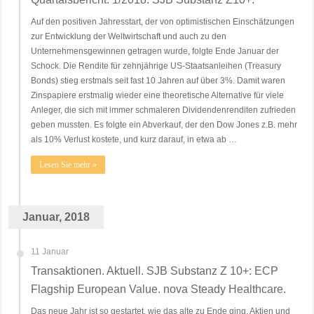
Auf den positiven Jahresstart, der von optimistischen Einschätzungen
zur Entwicklung der Weltwirtschaft und auch zu den
Unternehmensgewinnen getragen wurde, folgte Ende Januar der
Schock. Die Rendite für zehnjährige US-Staatsanleihen (Treasury
Bonds) stieg erstmals seit fast 10 Jahren auf über 3%. Damit waren
Zinspapiere erstmalig wieder eine theoretische Alternative für viele
Anleger, die sich mit immer schmaleren Dividendenrenditen zufrieden
geben mussten. Es folgte ein Abverkauf, der den Dow Jones z.B. mehr
als 10% Verlust kostete, und kurz darauf, in etwa ab …
Lesen Sie mehr »
Januar, 2018
11 Januar
Transaktionen. Aktuell. SJB Substanz Z 10+: ECP
Flagship European Value. nova Steady Healthcare.
Das neue Jahr ist so gestartet, wie das alte zu Ende ging. Aktien und