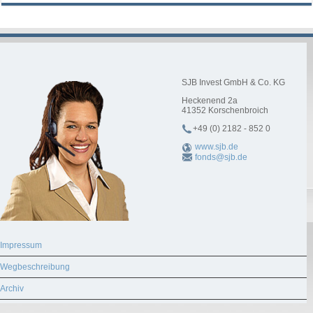
SJB Invest GmbH & Co. KG
Heckenend 2a
41352
Korschenbroich
+49 (0) 2182 - 852 0
www.sjb.de
fonds@sjb.de
Impressum
Wegbeschreibung
Archiv