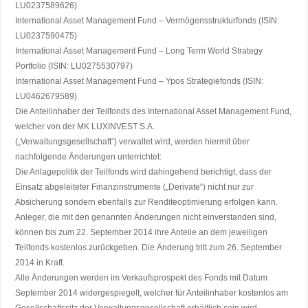
LU0237589626)
International Asset Management Fund – Vermögensstrukturfonds (ISIN:
LU0237590475)
International Asset Management Fund – Long Term World Strategy
Portfolio (ISIN: LU0275530797)
International Asset Management Fund – Ypos Strategiefonds (ISIN:
LU0462679589)
Die Anteilinhaber der Teilfonds des International Asset Management Fund,
welcher von der MK LUXINVEST S.A.
(„Verwaltungsgesellschaft“) verwaltet wird, werden hiermit über
nachfolgende Änderungen unterrichtet:
Die Anlagepolitik der Teilfonds wird dahingehend berichtigt, dass der
Einsatz abgeleiteter Finanzinstrumente („Derivate“) nicht nur zur
Absicherung sondern ebenfalls zur Renditeoptimierung erfolgen kann.
Anleger, die mit den genannten Änderungen nicht einverstanden sind,
können bis zum 22. September 2014 ihre Anteile an dem jeweiligen
Teilfonds kostenlos zurückgeben. Die Änderung tritt zum 26. September
2014 in Kraft.
Alle Änderungen werden im Verkaufsprospekt des Fonds mit Datum
September 2014 widergespiegelt, welcher für Anteilinhaber kostenlos am
Gesellschaftssitz der Verwaltungsgesellschaft erhältlich sein wird.