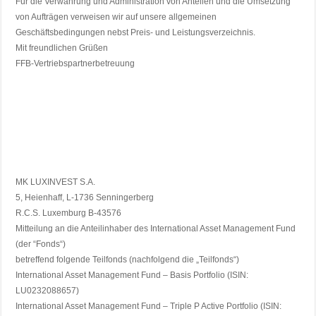
Für die Verwahrung und Administration von Anteilen und die Umsetzung
von Aufträgen verweisen wir auf unsere allgemeinen
Geschäftsbedingungen nebst Preis- und Leistungsverzeichnis.
Mit freundlichen Grüßen
FFB-Vertriebspartnerbetreuung
MK LUXINVEST S.A.
5, Heienhaff, L-1736 Senningerberg
R.C.S. Luxemburg B-43576
Mitteilung an die Anteilinhaber des International Asset Management Fund
(der “Fonds“)
betreffend folgende Teilfonds (nachfolgend die „Teilfonds“)
International Asset Management Fund – Basis Portfolio (ISIN:
LU0232088657)
International Asset Management Fund – Triple P Active Portfolio (ISIN: