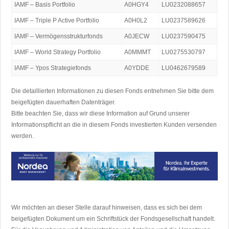
IAMF – Basis Portfolio
A0HGY4
LU0232088657
IAMF – Triple P Active Portfolio
A0H0L2
LU0237589626
IAMF – Vermögensstrukturfonds
A0JECW
LU0237590475
IAMF – World Strategy Portfolio
A0MMMT
LU0275530797
IAMF – Ypos Strategiefonds
A0YDDE
LU0462679589
Die detaillierten Informationen zu diesen Fonds entnehmen Sie bitte dem
beigefügten dauerhaften Datenträger.
Bitte beachten Sie, dass wir diese Information auf Grund unserer
Informationspflicht an die in diesem Fonds investierten Kunden versenden
werden.
Wir möchten an dieser Stelle darauf hinweisen, dass es sich bei dem
beigefügten Dokument um ein Schriftstück der Fondsgesellschaft handelt.