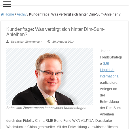
Home
/
Archiv
/
Kundenfrage: Was verbirgt sich hinter Dim-Sum-Anleihen?
Kundenfrage: Was verbirgt sich hinter Dim-Sum-
Anleihen?
Sebastian Zimmermann
26. August 2014
In der
FondsStrategi
e
SJB
Liquidität
International
partizipieren
Anleger an
der
Entwicklung
Sebastian Zimmermann beantwortet Kundenfragen
der Dim-Sum-
Anleihen
durch den Fidelity China RMB Bond Fund WKN A1JY1A. Das starke
Wachstum in China geht weiter. Mit der Entwicklung zur wirtschaftlichen