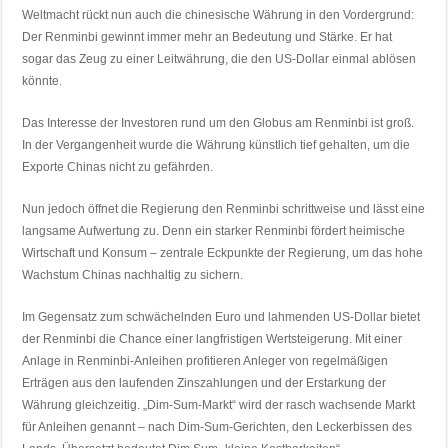
Weltmacht rückt nun auch die chinesische Währung in den Vordergrund:
Der Renminbi gewinnt immer mehr an Bedeutung und Stärke. Er hat
sogar das Zeug zu einer Leitwährung, die den US-Dollar einmal ablösen
könnte.
Das Interesse der Investoren rund um den Globus am Renminbi ist groß.
In der Vergangenheit wurde die Währung künstlich tief gehalten, um die
Exporte Chinas nicht zu gefährden.
Nun jedoch öffnet die Regierung den Renminbi schrittweise und lässt eine
langsame Aufwertung zu. Denn ein starker Renminbi fördert heimische
Wirtschaft und Konsum – zentrale Eckpunkte der Regierung, um das hohe
Wachstum Chinas nachhaltig zu sichern.
Im Gegensatz zum schwächelnden Euro und lahmenden US-Dollar bietet
der Renminbi die Chance einer langfristigen Wertsteigerung. Mit einer
Anlage in Renminbi-Anleihen profitieren Anleger von regelmäßigen
Erträgen aus den laufenden Zinszahlungen und der Erstarkung der
Währung gleichzeitig. „Dim-Sum-Markt“ wird der rasch wachsende Markt
für Anleihen genannt – nach Dim-Sum-Gerichten, den Leckerbissen des