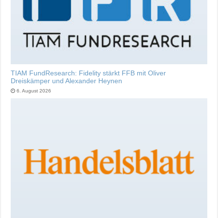
TIAM FundResearch: Fidelity stärkt FFB mit Oliver
Dreiskämper und Alexander Heynen
6. August 2026