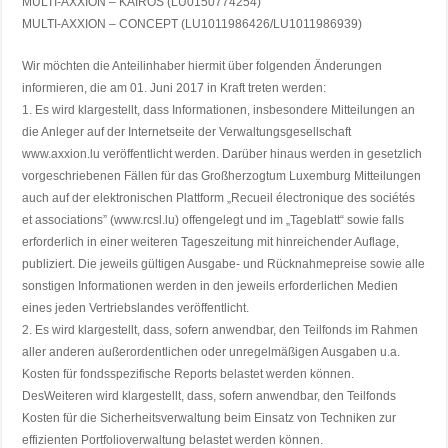
MULTI-AXXION – KAIROS (LU0150774254)
MULTI-AXXION – CONCEPT (LU1011986426/LU1011986939)
Wir möchten die Anteilinhaber hiermit über folgenden Änderungen
informieren, die am 01. Juni 2017 in Kraft treten werden:
1. Es wird klargestellt, dass Informationen, insbesondere Mitteilungen an
die Anleger auf der Internetseite der Verwaltungsgesellschaft
www.axxion.lu veröffentlicht werden. Darüber hinaus werden in gesetzlich
vorgeschriebenen Fällen für das Großherzogtum Luxemburg Mitteilungen
auch auf der elektronischen Plattform „Recueil électronique des sociétés
et associations” (www.rcsl.lu) offengelegt und im „Tageblatt“ sowie falls
erforderlich in einer weiteren Tageszeitung mit hinreichender Auflage,
publiziert. Die jeweils gültigen Ausgabe- und Rücknahmepreise sowie alle
sonstigen Informationen werden in den jeweils erforderlichen Medien
eines jeden Vertriebslandes veröffentlicht.
2. Es wird klargestellt, dass, sofern anwendbar, den Teilfonds im Rahmen
aller anderen außerordentlichen oder unregelmäßigen Ausgaben u.a.
Kosten für fondsspezifische Reports belastet werden können.
DesWeiteren wird klargestellt, dass, sofern anwendbar, den Teilfonds
Kosten für die Sicherheitsverwaltung beim Einsatz von Techniken zur
effizienten Portfolioverwaltung belastet werden können.