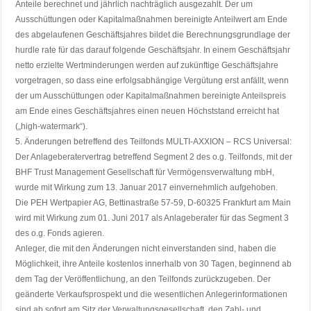
Anteile berechnet und jährlich nachträglich ausgezahlt. Der um
Ausschüttungen oder Kapitalmaßnahmen bereinigte Anteilwert am Ende
des abgelaufenen Geschäftsjahres bildet die Berechnungsgrundlage der
hurdle rate für das darauf folgende Geschäftsjahr. In einem Geschäftsjahr
netto erzielte Wertminderungen werden auf zukünftige Geschäftsjahre
vorgetragen, so dass eine erfolgsabhängige Vergütung erst anfällt, wenn
der um Ausschüttungen oder Kapitalmaßnahmen bereinigte Anteilspreis
am Ende eines Geschäftsjahres einen neuen Höchststand erreicht hat
(„high-watermark“).
5. Änderungen betreffend des Teilfonds MULTI-AXXION – RCS Universal:
Der Anlageberatervertrag betreffend Segment 2 des o.g. Teilfonds, mit der
BHF Trust Management Gesellschaft für Vermögensverwaltung mbH,
wurde mit Wirkung zum 13. Januar 2017 einvernehmlich aufgehoben.
Die PEH Wertpapier AG, Bettinastraße 57-59, D-60325 Frankfurt am Main
wird mit Wirkung zum 01. Juni 2017 als Anlageberater für das Segment 3
des o.g. Fonds agieren.
Anleger, die mit den Änderungen nicht einverstanden sind, haben die
Möglichkeit, ihre Anteile kostenlos innerhalb von 30 Tagen, beginnend ab
dem Tag der Veröffentlichung, an den Teilfonds zurückzugeben. Der
geänderte Verkaufsprospekt und die wesentlichen Anlegerinformationen
sind ab sofort am Sitz der Verwaltungsgesellschaft, den Zahl- und