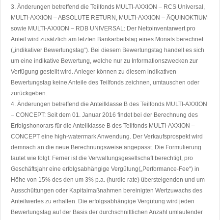
3. Änderungen betreffend die Teilfonds MULTI-AXXION – RCS Universal,
MULTI-AXXION – ABSOLUTE RETURN, MULTI-AXXION – ÄQUINOKTIUM
sowie MULTI-AXXION – RDB UNIVERSAL: Der Nettoinventarwert pro
Anteil wird zusätzlich am letzten Bankarbeitstag eines Monats berechnet
(„indikativer Bewertungstag“). Bei diesem Bewertungstag handelt es sich
um eine indikative Bewertung, welche nur zu Informationszwecken zur
Verfügung gestellt wird. Anleger können zu diesem indikativen
Bewertungstag keine Anteile des Teilfonds zeichnen, umtauschen oder
zurückgeben.
4. Änderungen betreffend die Anteilklasse B des Teilfonds MULTI-AXXION
– CONCEPT: Seit dem 01. Januar 2016 findet bei der Berechnung des
Erfolgshonorars für die Anteilklasse B des Teilfonds MULTI-AXXION –
CONCEPT eine high-watermark Anwendung. Der Verkaufsprospekt wird
demnach an die neue Berechnungsweise angepasst. Die Formulierung
lautet wie folgt: Ferner ist die Verwaltungsgesellschaft berechtigt, pro
Geschäftsjahr eine erfolgsabhängige Vergütung(„Performance-Fee“) in
Höhe von 15% des den um 3% p.a. (hurdle rate) übersteigenden und um
Ausschüttungen oder Kapitalmaßnahmen bereinigten Wertzuwachs des
Anteilwertes zu erhalten. Die erfolgsabhängige Vergütung wird jeden
Bewertungstag auf der Basis der durchschnittlichen Anzahl umlaufender