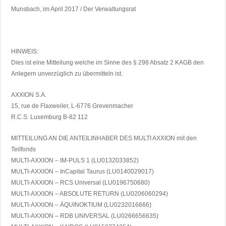
Munsbach, im April 2017 / Der Verwaltungsrat
HINWEIS:
Dies ist eine Mitteilung welche im Sinne des § 298 Absatz 2 KAGB den
Anlegern unverzüglich zu übermitteln ist.
AXXION S.A.
15, rue de Flaxweiler, L-6776 Grevenmacher
R.C.S. Luxemburg B-82 112
MITTEILUNG AN DIE ANTEILINHABER DES MULTI AXXION mit den
Teilfonds
MULTI-AXXION – IM-PULS 1 (LU0132033852)
MULTI-AXXION – InCapital Taurus (LU0140029017)
MULTI-AXXION – RCS Universal (LU0196750680)
MULTI-AXXION – ABSOLUTE RETURN (LU0206060294)
MULTI-AXXION – ÄQUINOKTIUM (LU0232016666)
MULTI-AXXION – RDB UNIVERSAL (LU0266656635)