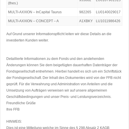
933882
LU0107901315
(thes.)
MULTI-AXXION – InCapital Taurus
982265
LU0140029017
MULTI-AXXION – CONCEPT – A
A1XBKY
LU1011986426
Auf Grund unserer Informationspflicht leiten wir diese Details an die
investierten Kunden weiter.
Detaillierte Informationen zu dem Fonds und den anstehenden
Änderungen können Sie dem beigefügten dauerhaften Datenträger der
Fondsgesellschaft entnehmen. Hierbei handelt es sich um ein Schriftstück
der Fondsgesellschaft. Der Inhalt des Dokumentes wird von der FFB nicht
geprüft. Für die Verwahrung und Administration von Anteilen und die
Umsetzung von Aufträgen verweisen wir auf unsere allgemeinen
Geschäftsbedingungen und unser Preis- und Leistungsverzeichnis.
Freundliche Grüße
Ihre FFB
HINWEIS:
Dies ist eine Mitteilung welche im Sinne des § 298 Absatz 2 KAGB