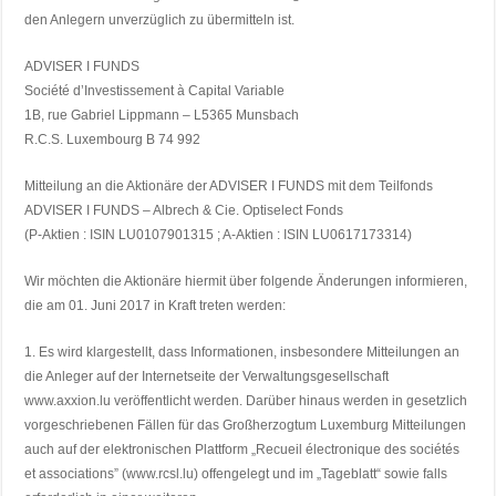
den Anlegern unverzüglich zu übermitteln ist.
ADVISER I FUNDS
Société d’Investissement à Capital Variable
1B, rue Gabriel Lippmann – L5365 Munsbach
R.C.S. Luxembourg B 74 992
Mitteilung an die Aktionäre der ADVISER I FUNDS mit dem Teilfonds
ADVISER I FUNDS – Albrech & Cie. Optiselect Fonds
(P-Aktien : ISIN LU0107901315 ; A-Aktien : ISIN LU0617173314)
Wir möchten die Aktionäre hiermit über folgende Änderungen informieren,
die am 01. Juni 2017 in Kraft treten werden:
1. Es wird klargestellt, dass Informationen, insbesondere Mitteilungen an
die Anleger auf der Internetseite der Verwaltungsgesellschaft
www.axxion.lu veröffentlicht werden. Darüber hinaus werden in gesetzlich
vorgeschriebenen Fällen für das Großherzogtum Luxemburg Mitteilungen
auch auf der elektronischen Plattform „Recueil électronique des sociétés
et associations” (www.rcsl.lu) offengelegt und im „Tageblatt“ sowie falls