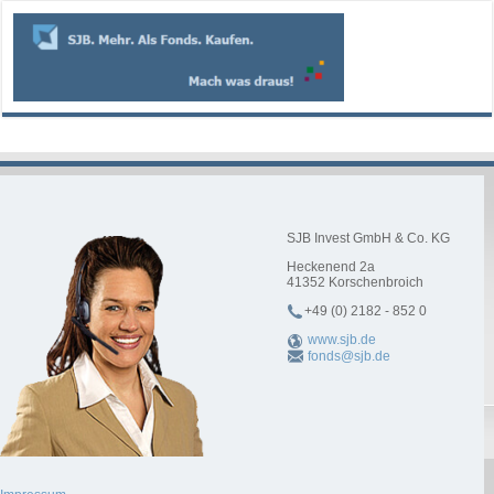
SJB Invest GmbH & Co. KG
Heckenend 2a
41352
Korschenbroich
+49 (0) 2182 - 852 0
www.sjb.de
fonds@sjb.de