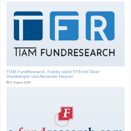
TIAM FundResearch: Fidelity stärkt FFB mit Oliver
Dreiskämper und Alexander Heynen
6. August 2026