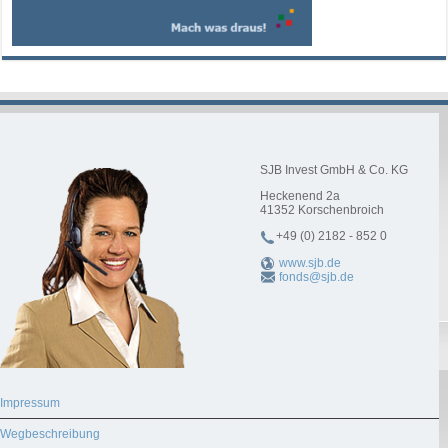
SJB Invest GmbH & Co. KG
Heckenend 2a
41352
Korschenbroich
+49 (0) 2182 - 852 0
www.sjb.de
fonds@sjb.de
Impressum
Wegbeschreibung