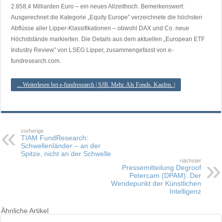
2.858,4 Milliarden Euro – ein neues Allzeithoch. Bemerkenswert:
Ausgerechnet die Kategorie „Equity Europe” verzeichnete die höchsten
Abflüsse aller Lipper-Klassifikationen – obwohl DAX und Co. neue
Höchststände markierten. Die Details aus dem aktuellen „European ETF
Industry Review” von LSEG Lipper, zusammengefasst von e-
fundresearch.com.
... Weiterlesen bei e-fundresearch | SJB. Mehr. Als Fonds. Kaufen. |
vorherige
TIAM FundResearch:
Schwellenländer – an der
Spitze, nicht an der Schwelle
nächster
Pressemitteilung Degroof
Petercam (DPAM): Der
Wendepunkt der Künstlichen
Intelligenz
Ähnliche Artikel