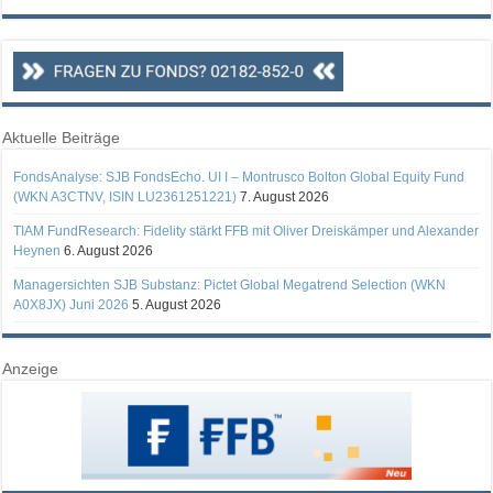
Aktuelle Beiträge
FondsAnalyse: SJB FondsEcho. UI I – Montrusco Bolton Global Equity Fund
(WKN A3CTNV, ISIN LU2361251221)
7. August 2026
TIAM FundResearch: Fidelity stärkt FFB mit Oliver Dreiskämper und Alexander
Heynen
6. August 2026
Managersichten SJB Substanz: Pictet Global Megatrend Selection (WKN
A0X8JX) Juni 2026
5. August 2026
Anzeige