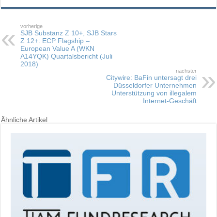
vorherige
SJB Substanz Z 10+, SJB Stars
Z 12+: ECP Flagship –
European Value A (WKN
A14YQK) Quartalsbericht (Juli
2018)
nächster
Citywire: BaFin untersagt drei
Düsseldorfer Unternehmen
Unterstützung von illegalem
Internet-Geschäft
Ähnliche Artikel