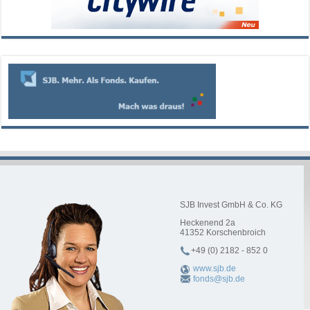
SJB Invest GmbH & Co. KG
Heckenend 2a
41352
Korschenbroich
+49 (0) 2182 - 852 0
www.sjb.de
fonds@sjb.de