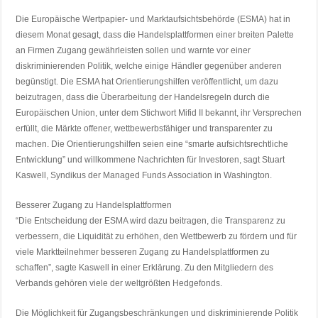
Die Europäische Wertpapier- und Marktaufsichtsbehörde (ESMA) hat in
diesem Monat gesagt, dass die Handelsplattformen einer breiten Palette
an Firmen Zugang gewährleisten sollen und warnte vor einer
diskriminierenden Politik, welche einige Händler gegenüber anderen
begünstigt. Die ESMA hat Orientierungshilfen veröffentlicht, um dazu
beizutragen, dass die Überarbeitung der Handelsregeln durch die
Europäischen Union, unter dem Stichwort Mifid II bekannt, ihr Versprechen
erfüllt, die Märkte offener, wettbewerbsfähiger und transparenter zu
machen. Die Orientierungshilfen seien eine “smarte aufsichtsrechtliche
Entwicklung” und willkommene Nachrichten für Investoren, sagt Stuart
Kaswell, Syndikus der Managed Funds Association in Washington.
Besserer Zugang zu Handelsplattformen
“Die Entscheidung der ESMA wird dazu beitragen, die Transparenz zu
verbessern, die Liquidität zu erhöhen, den Wettbewerb zu fördern und für
viele Marktteilnehmer besseren Zugang zu Handelsplattformen zu
schaffen”, sagte Kaswell in einer Erklärung. Zu den Mitgliedern des
Verbands gehören viele der weltgrößten Hedgefonds.
Die Möglichkeit für Zugangsbeschränkungen und diskriminierende Politik