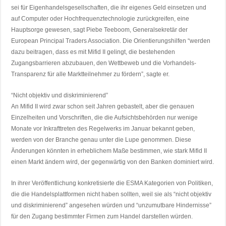
sei für Eigenhandelsgesellschaften, die ihr eigenes Geld einsetzen und
auf Computer oder Hochfrequenztechnologie zurückgreifen, eine
Hauptsorge gewesen, sagt Piebe Teeboom, Generalsekretär der
European Principal Traders Association. Die Orientierungshilfen “werden
dazu beitragen, dass es mit Mifid II gelingt, die bestehenden
Zugangsbarrieren abzubauen, den Wettbeweb und die Vorhandels-
Transparenz für alle Marktteilnehmer zu fördern”, sagte er.
“Nicht objektiv und diskriminierend”
An Mifid II wird zwar schon seit Jahren gebastelt, aber die genauen
Einzelheiten und Vorschriften, die die Aufsichtsbehörden nur wenige
Monate vor Inkrafttreten des Regelwerks im Januar bekannt geben,
werden von der Branche genau unter die Lupe genommen. Diese
Änderungen könnten in erheblichem Maße bestimmen, wie stark Mifid II
einen Markt ändern wird, der gegenwärtig von den Banken dominiert wird.
In ihrer Veröffentlichung konkretisierte die ESMA Kategorien von Politiken,
die die Handelsplattformen nicht haben sollten, weil sie als “nicht objektiv
und diskriminierend” angesehen würden und “unzumutbare Hindernisse”
für den Zugang bestimmter Firmen zum Handel darstellen würden.