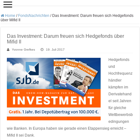
Home
/
FondsNachrichten
/
Das Investment: Darum freuen sich Hedgefonds
über Mifid II
Das Investment: Darum freuen sich Hedgefonds über
Mifid II
Yvonne Grefkes
19. Juli 2017
Hedgefonds
und
Hochfrequenz
händler
kämpfen im
Derivatehand
el seit Jahren
für gleiche
Wettbewerbsb
edingungen
wie Banken. In Europa haben sie gerade einen Etappensieg erreicht –
Mifid II sei Dank.