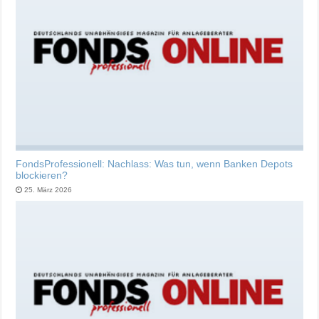
FondsProfessionell: Nachlass: Was tun, wenn Banken Depots
blockieren?
25. März 2026